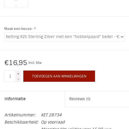
INSPIRATIE
SALE
Maak een keuze:
*
Blog
€16,95
Incl. btw
+
TOEVOEGEN AAN WINKELWAGEN
-
Informatie
Reviews
(0)
Artikelnummer:
KET 28734
Beschikbaarheid:
Op voorraad