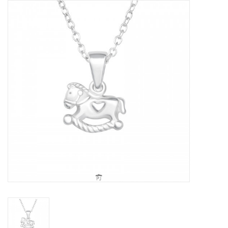
Tassen en meer
Haaraccesoires
Zonnebrillen
Fashion
ON THE BEACH
Charmin*s
Ohlala Jewels
LIFESTYLE PRODUCTEN