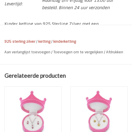
Maandag t/m vrijdag voor 15.00 uur
Levertijd:
besteld. Binnen 24 uur verzonden
Kinder ketting van 925 Sterling Zilver met een
"Hobbelpaard" bedel.
* Soort: Kinder ketting
925 sterling zilver
/
ketting
/
kinderketting
* Materiaal: 925 Sterling Zilver
Aan verlanglijst toevoegen
/
Toevoegen om te vergelijken
/
Afdrukken
* Afwerking: E-coat
* Maat vlinder: 9 mm x 6 mm
* Ketting lengte : 39 + 3 cm
Gerelateerde producten
* Ketting dikte: 1 mm