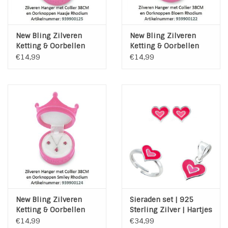
New Bling Zilveren
New Bling Zilveren
Ketting & Oorbellen
Ketting & Oorbellen
setje HAASJE -
setje BLOEM - Princess
€14,99
€14,99
Princess
New Bling Zilveren
Sieraden set | 925
Ketting & Oorbellen
Sterling Zilver | Hartjes
setje SMILEY- Princess
€14,99
€34,99