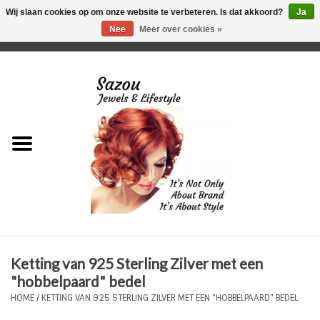
Wij slaan cookies op om onze website te verbeteren. Is dat akkoord?
Ja
Nee
Meer over cookies »
0 Artikelen - €0,00
Home
Just For Her
Just for Him
Kids Only
HORLOGES
Ketting van 925 Sterling Zilver met een
Plus Size Sieraden
"hobbelpaard" bedel
HOME
/
KETTING VAN 925 STERLING ZILVER MET EEN "HOBBELPAARD" BEDEL
Enkelbandjes