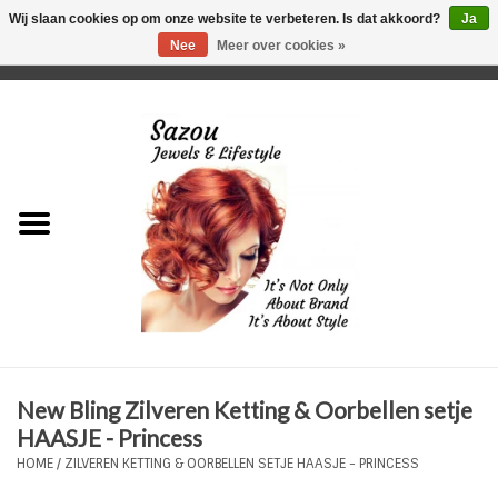
Wij slaan cookies op om onze website te verbeteren. Is dat akkoord?
Ja
Nee
Meer over cookies »
0 Artikelen - €0,00
Home
Just For Her
Just for Him
Kids Only
HORLOGES
New Bling Zilveren Ketting & Oorbellen setje
Plus Size Sieraden
HAASJE - Princess
HOME
/
ZILVEREN KETTING & OORBELLEN SETJE HAASJE - PRINCESS
Enkelbandjes