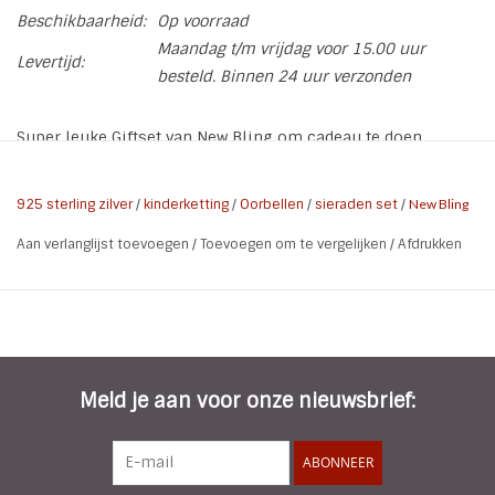
Beschikbaarheid:
Op voorraad
Maandag t/m vrijdag voor 15.00 uur
Levertijd:
besteld. Binnen 24 uur verzonden
Super leuke Giftset van New Bling om cadeau te doen.
Zilveren Jasseron Ketting & Oorbellen setje HAASJE -
Princess in een leuke cadeauverpakking.
925 sterling zilver
/
kinderketting
/
Oorbellen
/
sieraden set
/
New Bling
Aan verlanglijst toevoegen
/
Toevoegen om te vergelijken
/
Afdrukken
Brand:
New Bling
925 Sterling Zilver / Em Rhodium /
Materiaal:
Emaille
Soort collier:
Jasseron
Lengte collier:
38 cm
Dikte collier:
1 mm
Meld je aan voor onze nieuwsbrief:
Doorsnee oorbellen
5 mm
en hanger:
ABONNEER