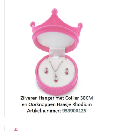
Tassen en meer
Haaraccesoires
Zonnebrillen
Fashion
ON THE BEACH
Charmin*s
Ohlala Jewels
LIFESTYLE PRODUCTEN