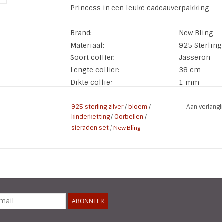
Princess in een leuke cadeauverpakking
Brand:
New Bling
Materiaal:
925 Sterling
Soort collier:
Jasseron
Lengte collier:
38 cm
Dikte collier
1 mm
Doorsnee oorbellen en hanger:
5 mm
925 sterling zilver
/
bloem
/
Aan verlang
kinderketting
/
Oorbellen
/
sieraden set
/
New Bling
ABONNEER