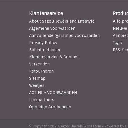
Klantenservice
Produ
About Sazou Jewels and Lifestyle
Alle pr
Algemene voorwaarden
Nieuwe
Aanvullende (garantie) voorwaarden
Aanbie
Privacy Policy
Tags
Betaalmethoden
RSS-fee
Klantenservice & Contact
Verzenden
Retourneren
Sitemap
Weetjes
ACTIES & VOORWAARDEN
Linkpartners
Opmeten Armbanden
© Copyright 2026 Sazou Jewels & Lifestyle - Powered by
L