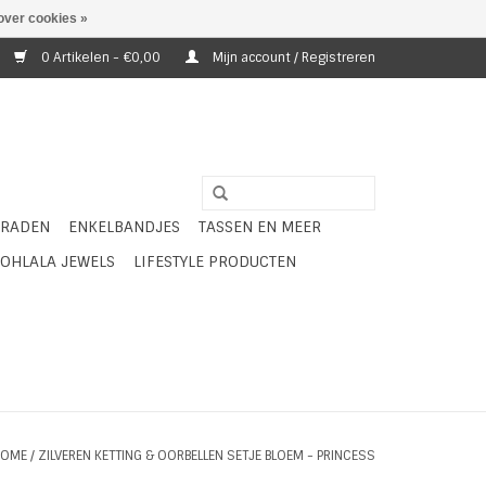
over cookies »
0 Artikelen - €0,00
Mijn account / Registreren
ERADEN
ENKELBANDJES
TASSEN EN MEER
OHLALA JEWELS
LIFESTYLE PRODUCTEN
HOME
/
ZILVEREN KETTING & OORBELLEN SETJE BLOEM - PRINCESS