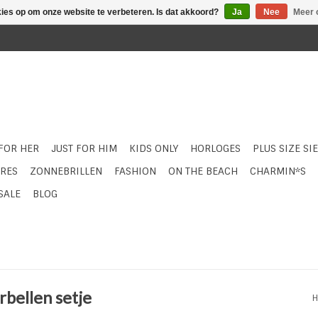
kies op om onze website te verbeteren. Is dat akkoord?
Ja
Nee
Meer 
 FOR HER
JUST FOR HIM
KIDS ONLY
HORLOGES
PLUS SIZE SI
RES
ZONNEBRILLEN
FASHION
ON THE BEACH
CHARMIN*S
SALE
BLOG
bellen setje