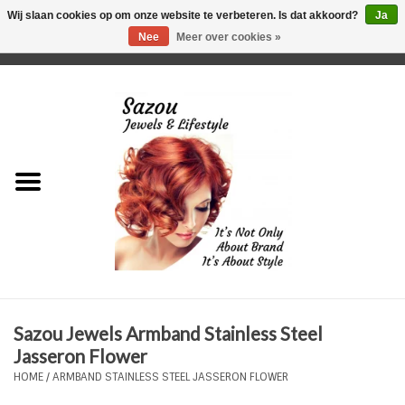
Wij slaan cookies op om onze website te verbeteren. Is dat akkoord?
Ja
Nee
Meer over cookies »
0 Artikelen - €0,00
Home
Just For Her
Just for Him
Kids Only
HORLOGES
Sazou Jewels Armband Stainless Steel
Plus Size Sieraden
Jasseron Flower
HOME
/
ARMBAND STAINLESS STEEL JASSERON FLOWER
Enkelbandjes