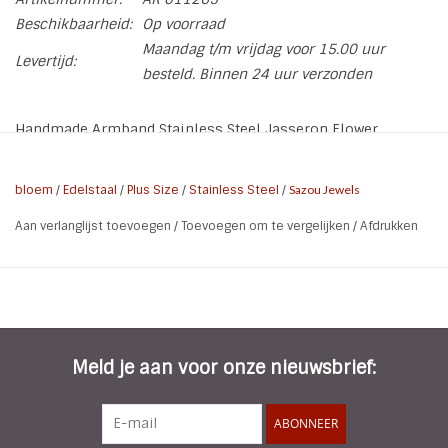
Beschikbaarheid:
Op voorraad
Maandag t/m vrijdag voor 15.00 uur
Levertijd:
besteld. Binnen 24 uur verzonden
Handmade Armband Stainless Steel Jasseron Flower
Kleur: Steel
bloem
/
Edelstaal
/
Plus Size
/
Stainless Steel
/
Sazou Jewels
Materiaal: Stainless Steel 316L(RVS)
Aan verlanglijst toevoegen
/
Toevoegen om te vergelijken
/
Afdrukken
Lengte: 22,5 cm
Grootte schakels: 0,9 X 1,2 cm
Bedel: Bloem
Doelgroep: Vrouwen / ook Plus Size
Meld je aan voor onze nieuwsbrief:
ABONNEER