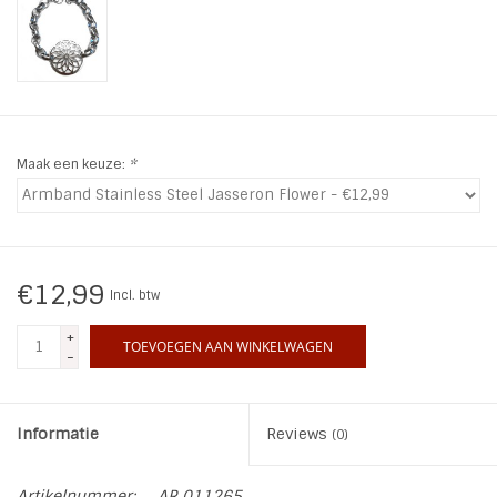
INSPIRATIE
SALE
Maak een keuze:
*
Blog
€12,99
Incl. btw
+
TOEVOEGEN AAN WINKELWAGEN
-
Informatie
Reviews
(0)
Artikelnummer:
AR 011265