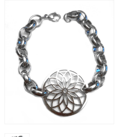
Tassen en meer
Haaraccesoires
Zonnebrillen
Fashion
ON THE BEACH
Charmin*s
Ohlala Jewels
LIFESTYLE PRODUCTEN