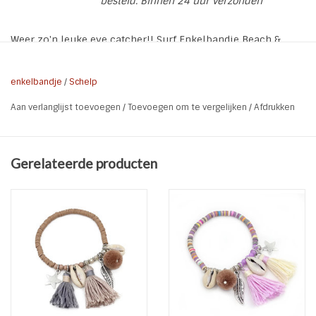
besteld. Binnen 24 uur verzonden
Weer zo'n leuke eye catcher!! Surf Enkelbandje Beach &
Shells Black.
* Kleur: Zwart | Multi color | Goud
enkelbandje
/
Schelp
* Materiaal: Polymer | Shell | Copper
Aan verlanglijst toevoegen
/
Toevoegen om te vergelijken
/
Afdrukken
* Maat: 22 cm
* Kenmerk: Elastisch | Nikkel vrij
Gerelateerde producten