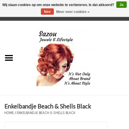
Wij slaan cookies op om onze website te verbeteren. Is dat akkoord?
Ja
Nee
Meer over cookies »
0 Artikelen - €0,00
Home
Just For Her
Just for Him
Kids Only
HORLOGES
Enkelbandje Beach & Shells Black
Plus Size Sieraden
HOME
/
ENKELBANDJE BEACH & SHELLS BLACK
Enkelbandjes