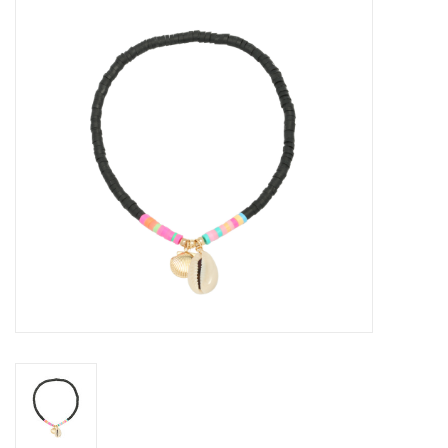
Tassen en meer
Haaraccesoires
Zonnebrillen
Fashion
ON THE BEACH
Charmin*s
Ohlala Jewels
LIFESTYLE PRODUCTEN