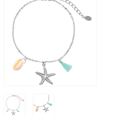
Tassen en meer
Haaraccesoires
Zonnebrillen
Fashion
ON THE BEACH
Charmin*s
Ohlala Jewels
LIFESTYLE PRODUCTEN