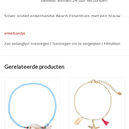
besteld. Binnen 24 uur verzonden
Silver plated enkelbandje Beach Essentials met een blauw
flosje, zeester en schelpje.
* Kleur: Zilver- Blauw
enkelbandje
* Materiaal: Copper | Silver plated | Schelp | Tassel
Aan verlanglijst toevoegen
/
Toevoegen om te vergelijken
/
Afdrukken
* Lengte: 21,5 cm en 5 cm verlengkettinkje
* Nikkel vrij
Gerelateerde producten