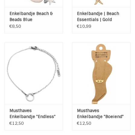
Enkelbandje Beach &
Enkelbandje | Beach
Beads Blue
Essentials | Gold
Plated | Pink
€8,50
€10,99
Musthaves
Musthaves
Enkelbandje "Endless"
Enkelbandje "Boeiend"
Stainless Steel Silver
Stainless Steel Gold
€12,50
€12,50
Plated
Plated