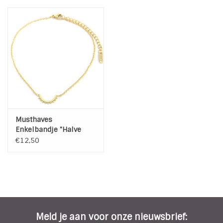
Musthaves
Enkelbandje "Halve
Zon" Stainless Steel
€12,50
Gold Plated
Meld je aan voor onze nieuwsbrief: