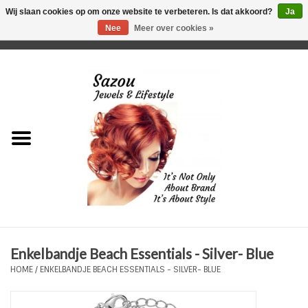
Wij slaan cookies op om onze website te verbeteren. Is dat akkoord?
Ja
Nee
Meer over cookies »
0 Artikelen - €0,00
Home
Just For Her
Just for Him
Kids Only
HORLOGES
Enkelbandje Beach Essentials - Silver- Blue
Plus Size Sieraden
HOME
/
ENKELBANDJE BEACH ESSENTIALS - SILVER- BLUE
Enkelbandjes