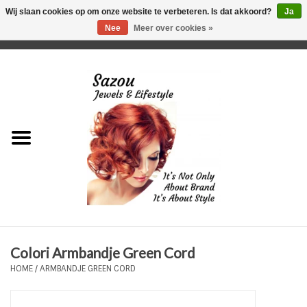
Wij slaan cookies op om onze website te verbeteren. Is dat akkoord?
Ja
Nee
Meer over cookies »
0 Artikelen - €0,00
Home
Just For Her
Just for Him
Kids Only
HORLOGES
Colori Armbandje Green Cord
Plus Size Sieraden
HOME
/
ARMBANDJE GREEN CORD
Enkelbandjes