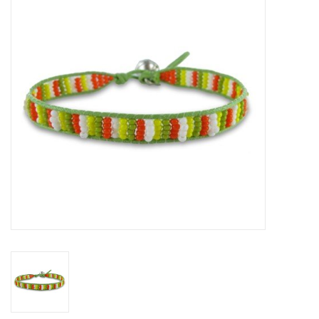
Tassen en meer
Haaraccesoires
Zonnebrillen
Fashion
ON THE BEACH
Charmin*s
Ohlala Jewels
LIFESTYLE PRODUCTEN