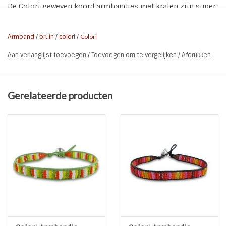
De Colori geweven koord armbandjes met kralen zijn super
leuk om te combineren met onze andere armbandjes.
* Materiaal: Koord | kralen | knoop
Armband
/
bruin
/
colori
/
Colori
* Sluiting: Knoopje
Aan verlanglijst toevoegen
/
Toevoegen om te vergelijken
/
Afdrukken
* Kleur: zwart | wit | goud | bruin
* Lengte sluiting op 18 en 20 cm
Gerelateerde producten