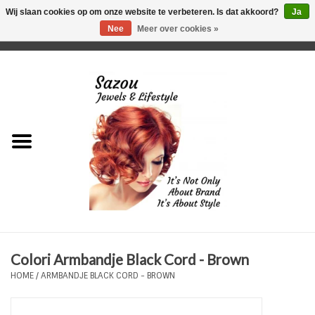
Wij slaan cookies op om onze website te verbeteren. Is dat akkoord?
Ja
Nee
Meer over cookies »
0 Artikelen - €0,00
Home
Just For Her
Just for Him
Kids Only
HORLOGES
Colori Armbandje Black Cord - Brown
Plus Size Sieraden
HOME
/
ARMBANDJE BLACK CORD - BROWN
Enkelbandjes