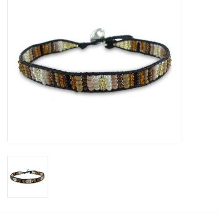
Tassen en meer
Haaraccesoires
Zonnebrillen
Fashion
ON THE BEACH
Charmin*s
Ohlala Jewels
LIFESTYLE PRODUCTEN