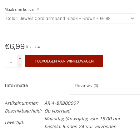
Maak een keuze:
*
INSPIRATIE
SALE
€6,99
Incl. btw
Blog
+
TOEVOEGEN AAN WINKELWAGEN
-
Informatie
Reviews
(0)
Artikelnummer:
AR 4-BRB00007
Beschikbaarheid:
Op voorraad
Maandag t/m vrijdag voor 15.00 uur
Levertijd:
besteld. Binnen 24 uur verzonden