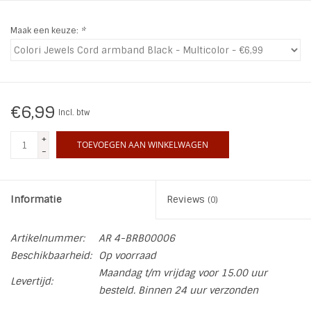
INSPIRATIE
Maak een keuze:
*
SALE
Blog
€6,99
Incl. btw
+
TOEVOEGEN AAN WINKELWAGEN
-
Informatie
Reviews
(0)
Artikelnummer:
AR 4-BRB00006
Beschikbaarheid:
Op voorraad
Maandag t/m vrijdag voor 15.00 uur
Levertijd:
besteld. Binnen 24 uur verzonden