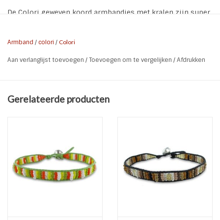
De Colori geweven koord armbandjes met kralen zijn super
leuk om te combineren met onze andere armbandjes.
* Materiaal: Koord | kralen | knoop
Armband
/
colori
/
Colori
* Sluiting: Knoopje
Aan verlanglijst toevoegen
/
Toevoegen om te vergelijken
/
Afdrukken
* Kleur: zwart | rood | oranje | roze | bruin | geel
* Lengte sluiting op 18 en 20 cm
Gerelateerde producten