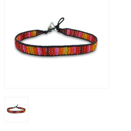
Tassen en meer
Haaraccesoires
Zonnebrillen
Fashion
ON THE BEACH
Charmin*s
Ohlala Jewels
LIFESTYLE PRODUCTEN