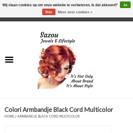
Wij slaan cookies op om onze website te verbeteren. Is dat akkoord?
Ja
Nee
Meer over cookies »
0 Artikelen - €0,00
Home
Just For Her
Just for Him
Kids Only
HORLOGES
Colori Armbandje Black Cord Multicolor
Plus Size Sieraden
HOME
/
ARMBANDJE BLACK CORD MULTICOLOR
Enkelbandjes