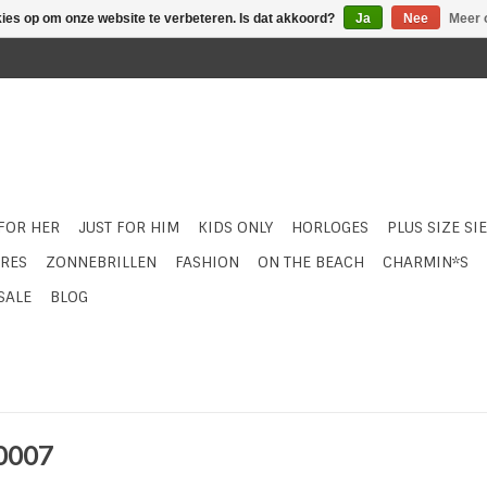
kies op om onze website te verbeteren. Is dat akkoord?
Ja
Nee
Meer 
 FOR HER
JUST FOR HIM
KIDS ONLY
HORLOGES
PLUS SIZE SI
RES
ZONNEBRILLEN
FASHION
ON THE BEACH
CHARMIN*S
SALE
BLOG
0007