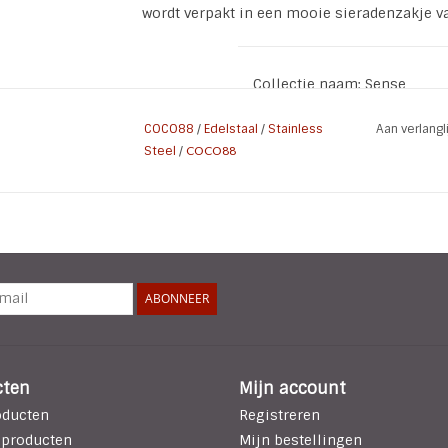
wordt verpakt in een mooie sieradenzakje 
Collectie naam: Sense
Referentie nummer ZS-8CB
COCO88
/
Edelstaal
/
Stainless
Aan verlang
Materiaal: Stainless Steel
Steel
/
COCO88
Kleur: Zilver
Plating: Steel
Maat: 63 mm
Steen Type: Zirconia
ABONNEER
cten
Mijn account
oducten
Registreren
 producten
Mijn bestellingen