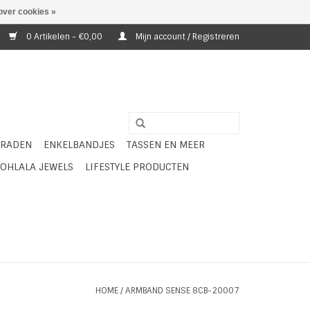
over cookies »
0 Artikelen - €0,00
Mijn account / Registreren
ERADEN
ENKELBANDJES
TASSEN EN MEER
OHLALA JEWELS
LIFESTYLE PRODUCTEN
HOME
/
ARMBAND SENSE 8CB-20007