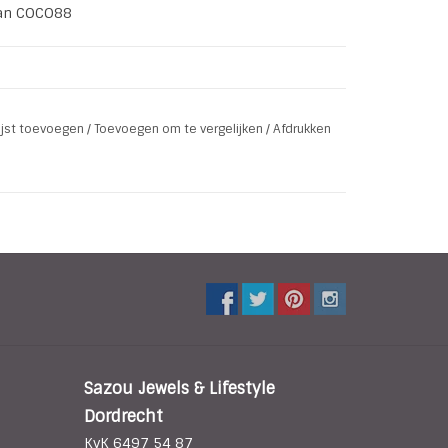
van COCO88
-20007
lijst toevoegen
/
Toevoegen om te vergelijken
/
Afdrukken
Sazou Jewels & Lifestyle
Dordrecht
KvK 6497 54 87