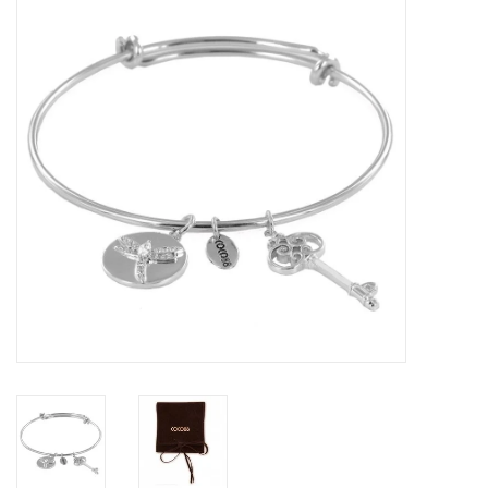
Tassen en meer
Haaraccesoires
Zonnebrillen
Fashion
ON THE BEACH
Charmin*s
Ohlala Jewels
LIFESTYLE PRODUCTEN