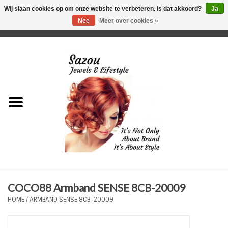
Wij slaan cookies op om onze website te verbeteren. Is dat akkoord?
Ja
Nee
Meer over cookies »
0 Artikelen - €0,00
Home
Just For Her
Just for Him
Kids Only
HORLOGES
COCO88 Armband SENSE 8CB-20009
Plus Size Sieraden
HOME
/
ARMBAND SENSE 8CB-20009
Enkelbandjes