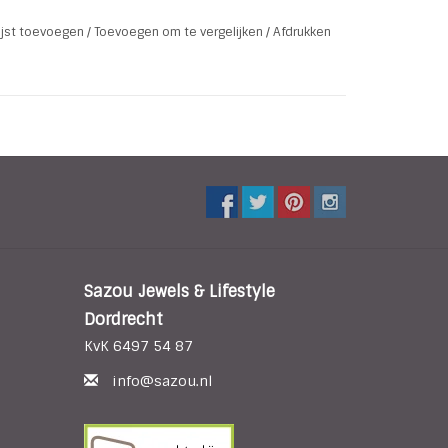
CO88
lijst toevoegen
/
Toevoegen om te vergelijken
/
Afdrukken
Sazou Jewels & Lifestyle
Dordrecht
KvK 6497 54 87
info@sazou.nl