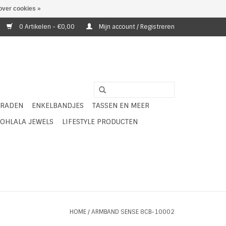
over cookies »
0 Artikelen - €0,00
Mijn account / Registreren
ERADEN
ENKELBANDJES
TASSEN EN MEER
OHLALA JEWELS
LIFESTYLE PRODUCTEN
HOME
/
ARMBAND SENSE 8CB-10002