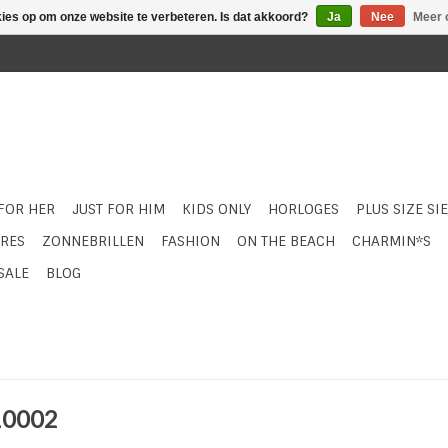
kies op om onze website te verbeteren. Is dat akkoord?
Ja
Nee
Meer 
 FOR HER
JUST FOR HIM
KIDS ONLY
HORLOGES
PLUS SIZE SI
RES
ZONNEBRILLEN
FASHION
ON THE BEACH
CHARMIN*S
SALE
BLOG
10002