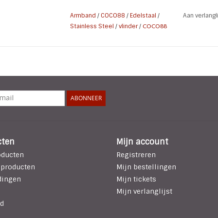
verpakt in een mooie sieradenzakje van CO
Armband
/
COCO88
/
Edelstaal
/
Aan verlang
Stainless Steel
/
vlinder
/
COCO88
Collectie naam: Sense
Referentie nummer ZS-8CB-10002
Materiaal: Stainless Steel
Kleur: Rose gold
Plating: Rose gold
Maat: 63 mm
ABONNEER
Steen Type: Zirconia
cten
Mijn account
oducten
Registreren
 producten
Mijn bestellingen
dingen
Mijn tickets
Mijn verlanglijst
d