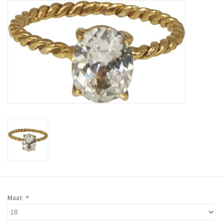
Tassen en meer
Haaraccesoires
Zonnebrillen
Fashion
ON THE BEACH
Charmin*s
Ohlala Jewels
Maat:
*
LIFESTYLE PRODUCTEN