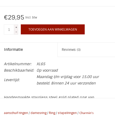
INSPIRATIE
€29,95
Incl. btw
SALE
+
TOEVOEGEN AAN WINKELWAGEN
-
Blog
Informatie
Reviews
(0)
Artikelnummer:
XL65
Beschikbaarheid:
Op voorraad
Maandag t/m vrijdag voor 15.00 uur
Levertijd:
besteld. Binnen 24 uur verzonden
Handgemaakte stainless steel gold plated ring van
Charmin's de XL TWISTED OVAL GOLD.
* Breedte ring: 2 mm
aanschuif ringen
/
damesring
/
Ring
/
stapelringen
/
Charmin's