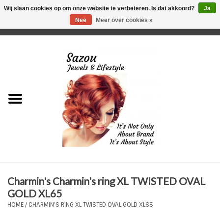
Wij slaan cookies op om onze website te verbeteren. Is dat akkoord?
Ja
Nee
Meer over cookies »
0 Artikelen - €0,00
Home
Just For Her
Just for Him
Kids Only
HORLOGES
Charmin's Charmin's ring XL TWISTED OVAL
Plus Size Sieraden
GOLD XL65
HOME
/
CHARMIN'S RING XL TWISTED OVAL GOLD XL65
Enkelbandjes