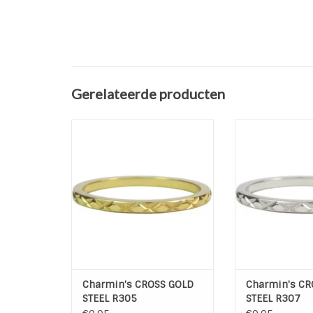
Gerelateerde producten
Charmin's CROSS GOLD STEEL
Charmin's CROSS
R305
R30
TOEVOEGEN AAN WINKELWAGEN
TOEVOEGEN AAN
Charmin's CROSS GOLD
Charmin's CR
STEEL R305
STEEL R307