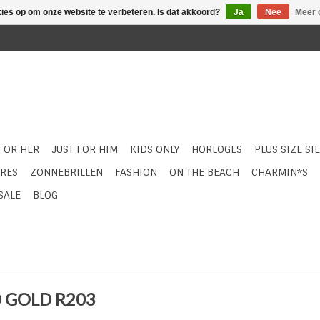
kies op om onze website te verbeteren. Is dat akkoord?
Ja
Nee
Meer 
 FOR HER
JUST FOR HIM
KIDS ONLY
HORLOGES
PLUS SIZE SI
RES
ZONNEBRILLEN
FASHION
ON THE BEACH
CHARMIN*S
SALE
BLOG
D GOLD R203