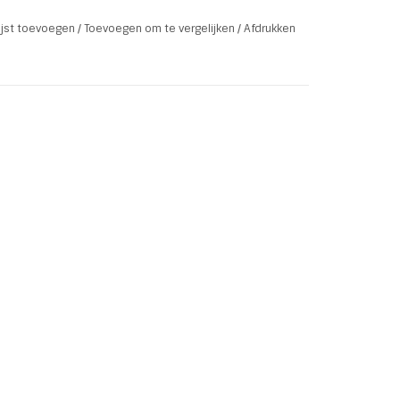
lijst toevoegen
/
Toevoegen om te vergelijken
/
Afdrukken
eel
irurgische staal genoemd. Het laagje
an, dat is de meest geavanceerde manier om een