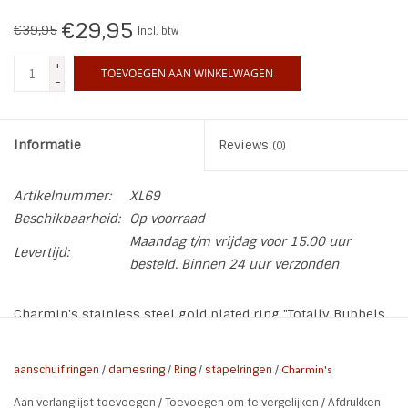
€29,95
€39,95
Incl. btw
INSPIRATIE
+
TOEVOEGEN AAN WINKELWAGEN
-
SALE
Blog
Informatie
Reviews
(0)
Artikelnummer:
XL69
Beschikbaarheid:
Op voorraad
Maandag t/m vrijdag voor 15.00 uur
Levertijd:
besteld. Binnen 24 uur verzonden
Charmin's stainless steel gold plated ring "Totally Bubbels
Gold". Ook super leuk als aanschuif / stapelring.
* Breedte ring: 3 mm
aanschuif ringen
/
damesring
/
Ring
/
stapelringen
/
Charmin's
* Materialen: 316L staal, dit is de hoogste kwaliteit staal ook
Aan verlanglijst toevoegen
/
Toevoegen om te vergelijken
/
Afdrukken