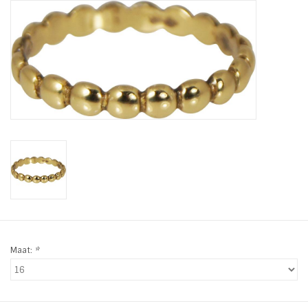
Tassen en meer
Haaraccesoires
Zonnebrillen
Fashion
ON THE BEACH
Charmin*s
Maat:
*
Ohlala Jewels
LIFESTYLE PRODUCTEN