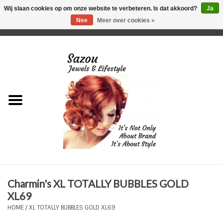
Wij slaan cookies op om onze website te verbeteren. Is dat akkoord?
Ja
Nee
Meer over cookies »
0 Artikelen - €0,00
Home
Just For Her
Just for Him
Kids Only
HORLOGES
Charmin's XL TOTALLY BUBBLES GOLD
Plus Size Sieraden
XL69
HOME
/
XL TOTALLY BUBBLES GOLD XL69
Enkelbandjes