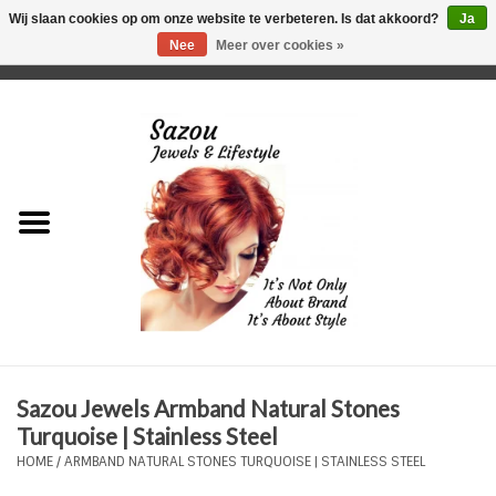
Wij slaan cookies op om onze website te verbeteren. Is dat akkoord?
Ja
Nee
Meer over cookies »
0 Artikelen - €0,00
Home
Just For Her
Just for Him
Kids Only
HORLOGES
Sazou Jewels Armband Natural Stones
Plus Size Sieraden
Turquoise | Stainless Steel
HOME
/
ARMBAND NATURAL STONES TURQUOISE | STAINLESS STEEL
Enkelbandjes