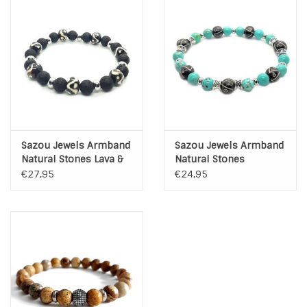
Sazou Jewels Armband
Sazou Jewels Armband
Natural Stones Lava &
Natural Stones
Bone
Turquoise & Ox Bone
€27,95
€24,95