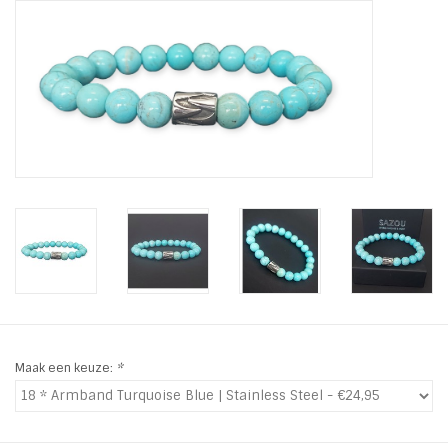
Tassen en meer
Haaraccesoires
Zonnebrillen
Fashion
ON THE BEACH
Charmin*s
Maak een keuze:
*
Ohlala Jewels
LIFESTYLE PRODUCTEN