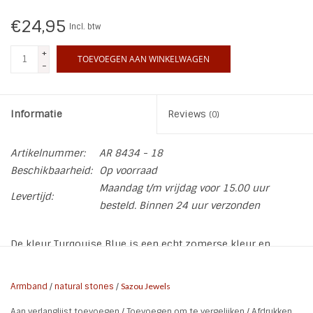
€24,95
Incl. btw
INSPIRATIE
+
TOEVOEGEN AAN WINKELWAGEN
-
SALE
Blog
Informatie
Reviews
(0)
Artikelnummer:
AR 8434 - 18
Beschikbaarheid:
Op voorraad
Maandag t/m vrijdag voor 15.00 uur
Levertijd:
besteld. Binnen 24 uur verzonden
De kleur Turqouise Blue is een echt zomerse kleur en
makkelijke te combineren met andere armbanden of je
horloge. Deze elastische armband Natural Stones Turquoise
Armband
/
natural stones
/
Sazou Jewels
met een stainless steel tonkraal is one size! Wil je toch een
Aan verlanglijst toevoegen
/
Toevoegen om te vergelijken
/
Afdrukken