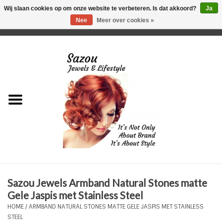
Wij slaan cookies op om onze website te verbeteren. Is dat akkoord?
Ja
Nee
Meer over cookies »
0 Artikelen - €0,00
Home
Just For Her
Just for Him
Kids Only
HORLOGES
Sazou Jewels Armband Natural Stones matte
Plus Size Sieraden
Gele Jaspis met Stainless Steel
HOME
/
ARMBAND NATURAL STONES MATTE GELE JASPIS MET STAINLESS
Enkelbandjes
STEEL