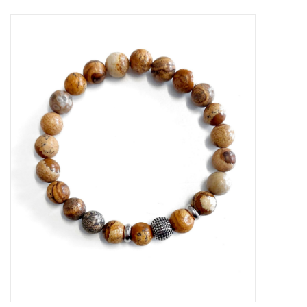
Tassen en meer
Haaraccesoires
Zonnebrillen
Fashion
ON THE BEACH
Charmin*s
Ohlala Jewels
LIFESTYLE PRODUCTEN