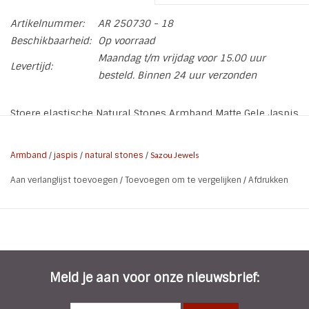
Artikelnummer:
AR 250730 - 18
Beschikbaarheid:
Op voorraad
Maandag t/m vrijdag voor 15.00 uur
Levertijd:
besteld. Binnen 24 uur verzonden
Stoere elastische Natural Stones Armband Matte Gele Jaspis
met Stainless Steel tussen kralen.
* Materiaal: Matte Gele Jaspis | Stainless Steel
Armband
/
jaspis
/
natural stones
/
Sazou Jewels
* Kleur: Bruin | Beige | Steel
Aan verlanglijst toevoegen
/
Toevoegen om te vergelijken
/
Afdrukken
* Maat: Maak bovenin een keuze - (wij maken deze dan voor
u op maat)
* Kenmerken: Elastisch | Nikkelvrij
* Grootte kraal: 10 mm
De maat van de armband is de polsmaat. Daardoor zit hij
Meld je aan voor onze nieuwsbrief:
rondom aan.
Iets losser? Bestel een grotere polsmaat.