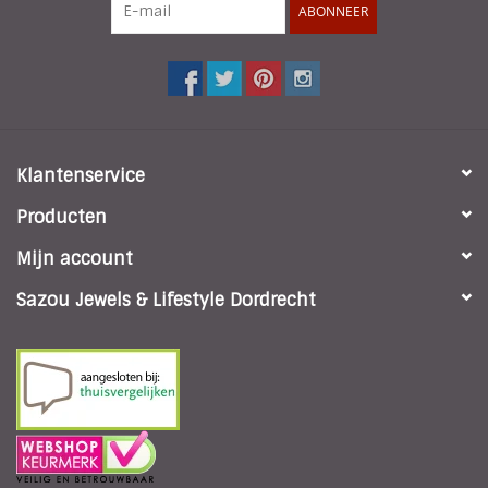
ABONNEER
Weten hoe je de juiste maat armband kiest?
Polsmaat
opmeten
Klantenservice
Producten
Mijn account
Sazou Jewels & Lifestyle Dordrecht