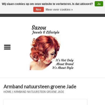
Wij slaan cookies op om onze website te verbeteren. Is dat akkoord?
Ja
Nee
Meer over cookies »
0 Artikelen - €0,00
Home
Just For Her
Just for Him
Kids Only
HORLOGES
Armband natuursteen groene Jade
Plus Size Sieraden
HOME
/
ARMBAND NATUURSTEEN GROENE JADE
Enkelbandjes