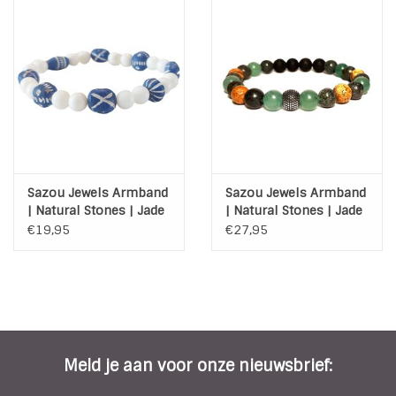
Sazou Jewels Armband
Sazou Jewels Armband
| Natural Stones | Jade
| Natural Stones | Jade
| Painted Wood
| Jaspis | Zoisiet | Lava
€19,95
€27,95
| Steel
Meld je aan voor onze nieuwsbrief: