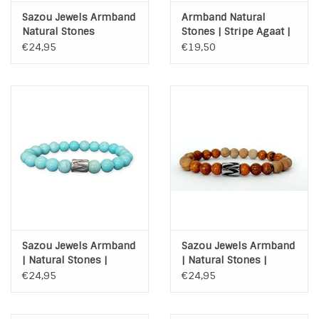
Sazou Jewels Armband
Armband Natural
Natural Stones
Stones | Stripe Agaat |
Afrikaans Turquoise |
Hematiet
€24,95
€19,50
Steel
Sazou Jewels Armband
Sazou Jewels Armband
| Natural Stones |
| Natural Stones |
Turquoise | stainless
Goudnerf Jade | Matte
€24,95
€24,95
steel
Jade | Stainless Steel