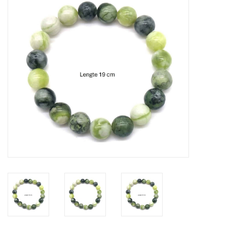
Tassen en meer
Haaraccesoires
Zonnebrillen
Fashion
ON THE BEACH
Charmin*s
Ohlala Jewels
LIFESTYLE PRODUCTEN