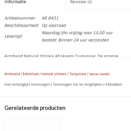
Informatie
Reviews
(0)
Artikelnummer:
AR 8431
Beschikbaarheid:
Op voorraad
Maandag t/m vrijdag voor 15.00 uur
Levertijd:
besteld. Binnen 24 uur verzonden
Armband Natural Stones Afrikaans Turquoise. De groene
Afrikaans Turquoise is een stoere groen met zwart
gemêleerde kleur. Combineer met een horloge of andere
Armband
/
Edelstaal
/
natural stones
/
Turquoise
/
Sazou Jewels
armband(en) van leer of Natural Stones. Staat je maar er niet
Aan verlanglijst toevoegen
/
Toevoegen om te vergelijken
/
Afdrukken
bij? Stuur ons een WhatsApp!
* Soort: Heren Armband
Gerelateerde producten
* Kleur: Groen | Zwart | Zilver Steel
* Materiaal: Afrikaans Turquoise | Stainless Steel 316L |
Elastiek
* Polsmaat: Maak bovenin een keuze - (wij maken deze dan