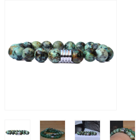
Tassen en meer
Haaraccesoires
Zonnebrillen
Fashion
ON THE BEACH
Charmin*s
Ohlala Jewels
LIFESTYLE PRODUCTEN