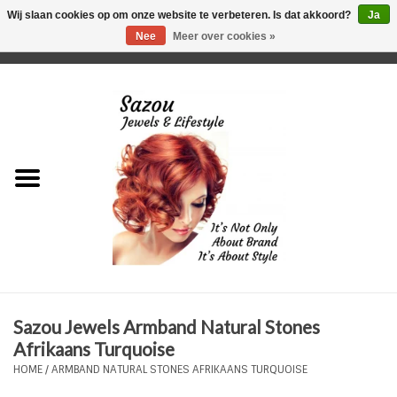
Wij slaan cookies op om onze website te verbeteren. Is dat akkoord?
Ja
Nee
Meer over cookies »
0 Artikelen - €0,00
Home
Just For Her
Just for Him
Kids Only
HORLOGES
Sazou Jewels Armband Natural Stones
Plus Size Sieraden
Afrikaans Turquoise
HOME
/
ARMBAND NATURAL STONES AFRIKAANS TURQUOISE
Enkelbandjes