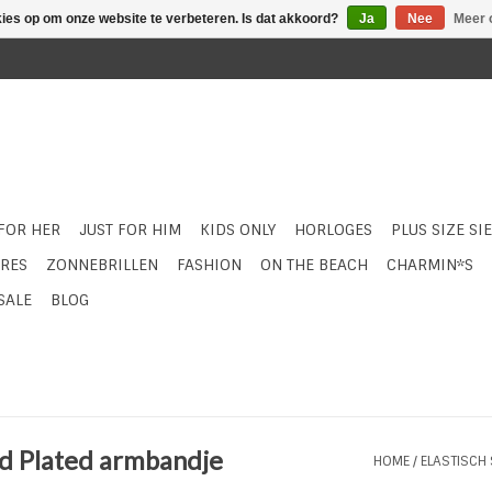
kies op om onze website te verbeteren. Is dat akkoord?
Ja
Nee
Meer 
 FOR HER
JUST FOR HIM
KIDS ONLY
HORLOGES
PLUS SIZE SI
RES
ZONNEBRILLEN
FASHION
ON THE BEACH
CHARMIN*S
SALE
BLOG
old Plated armbandje
HOME
/
ELASTISCH 