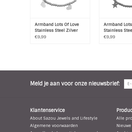
TOEVOEGEN AAN WINKELWAGEN
Armband Lots Of Love
Armband Lots 
Stainless Steel Zilver
Stainless Stee
Plated
€9,99
€9,99
Meld je aan voor onze nieuwsbrief:
Klantenservice
Produ
About Sazou Jewels and Lifestyle
Alle pr
Algemene voorwaarden
Nieuwe