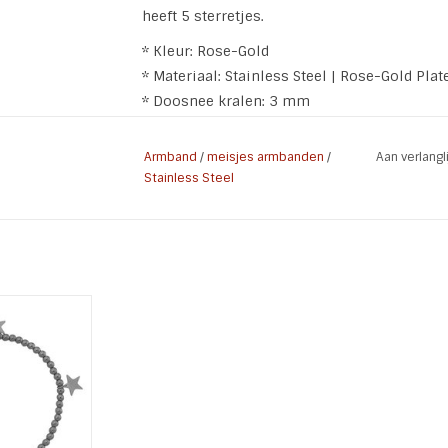
heeft 5 sterretjes.
* Kleur: Rose-Gold
* Materiaal: Stainless Steel | Rose-Gold Plate
* Doosnee kralen: 3 mm
* Maat: 16 cm
* Soort: Elastisch
Armband
/
meisjes armbanden
/
Aan verlang
* Nikkelvrij
Stainless Steel
ndje Lots of
 Steel Black
d.
retjes.
 WINKELWAGEN