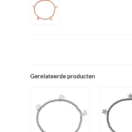
Gerelateerde producten
Armband Lots Of Love
Elastisch armba
Stainless Steel.
Stars Stainless
Kleur: Zilver
Plate
Materiaal: Stainless Steel / RVS
Met 5 ster
Doosnee kralen: 3 mm
TOEVOEGEN AAN
Maat: 16 cm
Soort: Elastisch