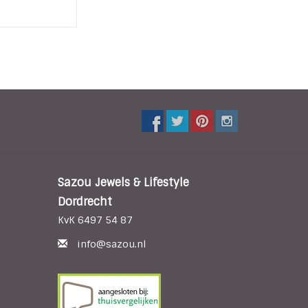
Sazou Jewels & Lifestyle
Dordrecht
KvK 6497 54 87
info@sazou.nl