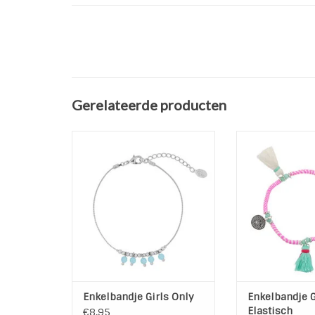
Gerelateerde producten
Enkelbandje Girls Only
Enkelbandje 
Little Blue Beads
Ibiza G
Maat: 16 + 3 cm
Maat: 17 - 
TOEVOEGEN AAN WINKELWAGEN
TOEVOEGEN AAN
Enkelbandje Girls Only
Enkelbandje G
Elastisch
€8,95