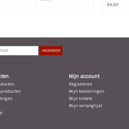
€6,50
ABONNEER
cten
Mijn account
oducten
Registreren
 producten
Mijn bestellingen
dingen
Mijn tickets
Mijn verlanglijst
d