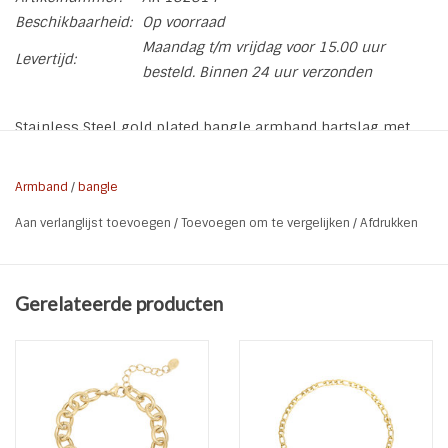
Beschikbaarheid:
Op voorraad
Maandag t/m vrijdag voor 15.00 uur
Levertijd:
besteld. Binnen 24 uur verzonden
Stainless Steel gold plated bangle armband hartslag met
kliksluiting.
* Soort: Bangle | Armband
Armband
/
bangle
* Materiaal: Stainless Steel 316L Gold Plated
Aan verlanglijst toevoegen
/
Toevoegen om te vergelijken
/
Afdrukken
* Bewerking: Hartslag en hartje
* Maat: 6 x 5 cm
* Breedte: 0,6 cm
Gerelateerde producten