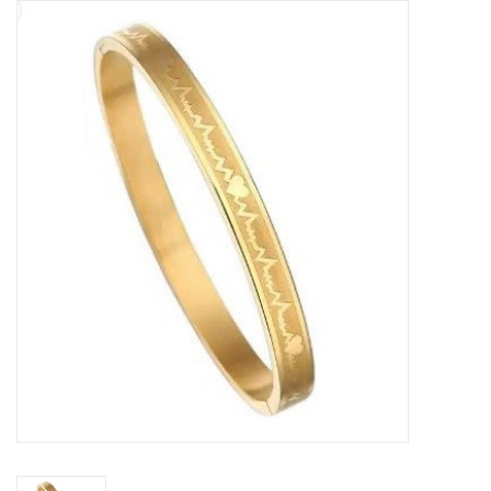
Tassen en meer
Haaraccesoires
Zonnebrillen
Fashion
ON THE BEACH
Charmin*s
Ohlala Jewels
LIFESTYLE PRODUCTEN