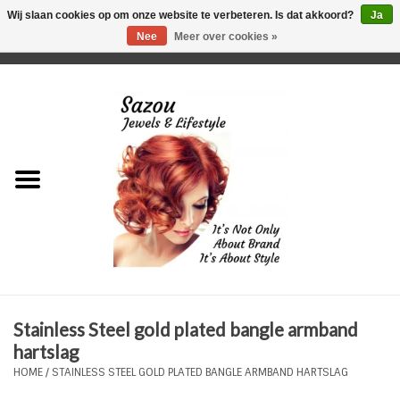
Wij slaan cookies op om onze website te verbeteren. Is dat akkoord?
Ja
Nee
Meer over cookies »
0 Artikelen - €0,00
Home
Just For Her
Just for Him
Kids Only
HORLOGES
Stainless Steel gold plated bangle armband
Plus Size Sieraden
hartslag
HOME
/
STAINLESS STEEL GOLD PLATED BANGLE ARMBAND HARTSLAG
Enkelbandjes