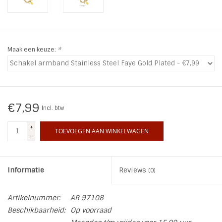
INSPIRATIE
SALE
Maak een keuze:
*
Blog
€7,99
Incl. btw
+
TOEVOEGEN AAN WINKELWAGEN
-
Informatie
Reviews
(0)
Artikelnummer:
AR 97108
Beschikbaarheid:
Op voorraad