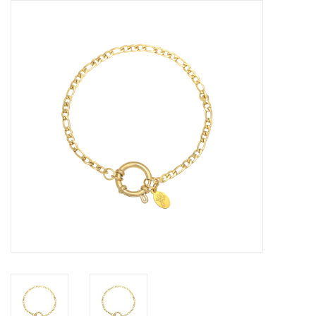
Tassen en meer
Haaraccesoires
Zonnebrillen
Fashion
ON THE BEACH
Charmin*s
Ohlala Jewels
LIFESTYLE PRODUCTEN