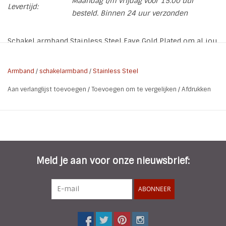
Maandag t/m vrijdag voor 15.00 uur
Levertijd:
besteld. Binnen 24 uur verzonden
Schakel armband Stainless Steel Faye Gold Plated om al jou
favoriete charms aan te hangen of draag de armband bij je
andere arm candy. Stainless Steel ook wel bekend als rvs of
Armband
/
schakelarmband
/
Stainless Steel
edelstaal blijft mooi en verkleurd niet.
Aan verlanglijst toevoegen
/
Toevoegen om te vergelijken
/
Afdrukken
* Soort: schakel armband
* Lengte: 17 cm
* Breedte armband: 0,4 cm
* Grootte Slotje: 1,4 cm
* Materiaal: Stainless Steel - Gold Plated
Meld je aan voor onze nieuwsbrief:
ABONNEER