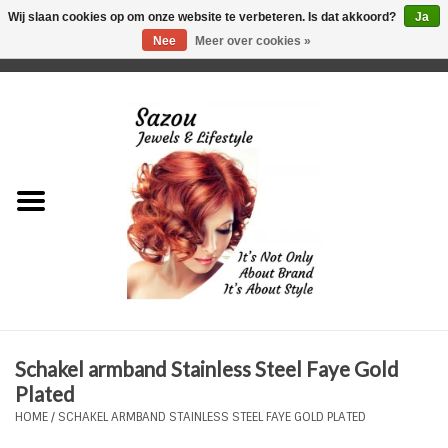
Wij slaan cookies op om onze website te verbeteren. Is dat akkoord?
Ja
Nee
Meer over cookies »
0 Artikelen - €0,00
Home
Just For Her
Just for Him
Kids Only
HORLOGES
Schakel armband Stainless Steel Faye Gold
Plus Size Sieraden
Plated
HOME
/
SCHAKEL ARMBAND STAINLESS STEEL FAYE GOLD PLATED
Enkelbandjes