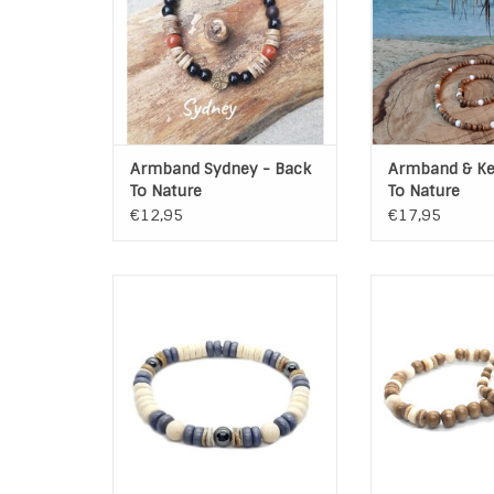
"Back To Nature" van Sazou
Jewels.
TOEVOEGEN AAN WINKELWAGEN
Armband Sydney - Back
Armband & Ke
To Nature
To Nature
€12,95
€17,95
Armband "Natural Colors Denim
Armband "Father 
Blue" uit de collectie "Back To
collectie "Back 
Nature" van Sazou Jewels
Sazou J
Vervaardigd met natuurlijke
Natuurlijke mat
materialen zoals kokos, schelp,
Kokos, Foss
hematiet en fossil kralen.
TOEVOEGEN AAN
TOEVOEGEN AAN WINKELWAGEN