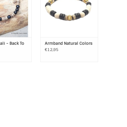
n zijn elastisch
kokos, schelp, hematiet en
rfecte pasvorm.
fossil kralen
AN WINKELWAGEN
TOEVOEGEN AAN WINKELWAGEN
li - Back To
Armband Natural Colors
€12,95