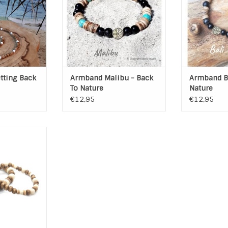
De armbande
TOEVOEGEN AAN WINKELWAGEN
voor een pe
TOEVOEGEN A
tting Back
Armband Malibu - Back
Armband Ba
To Nature
Nature
€12,95
€12,95
& Son " uit de
To Nature" van
ewels
erialen Wood,
il kralen
 WINKELWAGEN