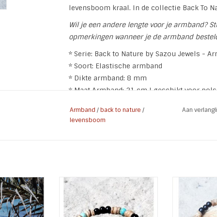
levensboom kraal. In de collectie Back To N
Wil je een andere lengte voor je armband? St
opmerkingen wanneer je de armband bestel
* Serie: Back to Nature by Sazou Jewels - A
* Soort: Elastische armband
* Dikte armband: 8 mm
* Maat Armband: 21 cm | geschikt voor pol
* Materialen: Kokos | Natuursteen | Stainles
Armband
/
back to nature
/
Aan verlang
levensboom
de serie "Back
Armband "Malibu" uit de
Armband Bali
nd en Ketting
collectie "Back To Nature". Voor
"Back To Na
de armbanden zijn natuurlijke
Jewels gem
 WINKELWAGEN
materialen gebruikt.
hout, stainle