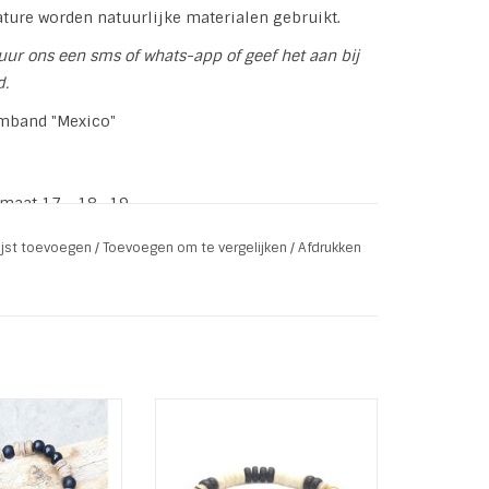
ature worden natuurlijke materialen gebruikt.
uur ons een sms of whats-app of geef het aan bij
d.
rmband "Mexico"
smaat 17 - 18 -19
s Steel Gold
lijst toevoegen
/
Toevoegen om te vergelijken
/
Afdrukken
 uit de collectie
Armband "Natural Colors" uit
ture" van Sazou
de collectie "Back To Nature"
aakt van onyx,
van Sazou Jewels.
ss steel en kokos.
Van natuurlijke materialen