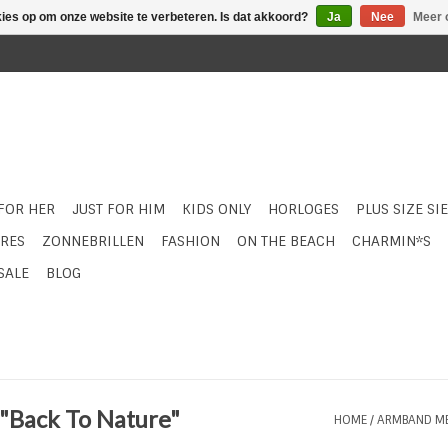
kies op om onze website te verbeteren. Is dat akkoord?
Ja
Nee
Meer 
 FOR HER
JUST FOR HIM
KIDS ONLY
HORLOGES
PLUS SIZE SI
RES
ZONNEBRILLEN
FASHION
ON THE BEACH
CHARMIN*S
SALE
BLOG
 "Back To Nature"
HOME
/
ARMBAND MEX