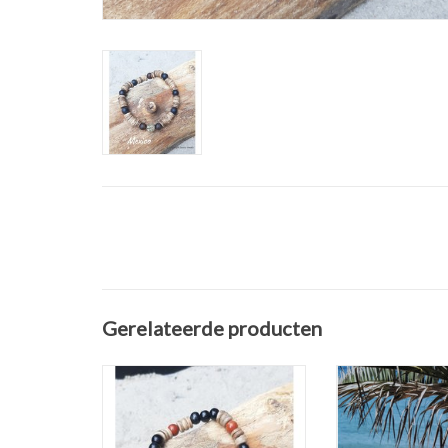
Gerelateerde producten
Armband "Sydney" is
Just For Him uit 
vervaardigd van onyx, hout,
To Nature" Armba
kokos en stainless steel. De
TOEVOEGEN AAN
armband komt uit de collectie