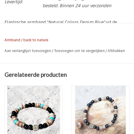
Levertijd:
besteld. Binnen 24 uur verzonden
Elastische armband "Natural Colors Denim Blue"uit de
collectie "Back To Nature" van Sazou Jewels. In de collectie
Back To Nature worden natuurlijke materialen gebruikt.
Armband
/
back to nature
* Serie: Back to Nature by Sazou Jewels - Armband "Natural
Aan verlanglijst toevoegen
/
Toevoegen om te vergelijken
/
Afdrukken
Colors Denim Blue"
* Soort: Elastische Armband
* Dikte armband: 8 mm
Gerelateerde producten
* Maat Armband: 21 cm - Geschikt voor polsmaat 17 - 18
-19
* Materialen: Kokos | Schelp | Hematiet | Fossil | Elastiek