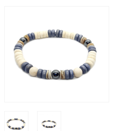
Tassen en meer
Haaraccesoires
Zonnebrillen
Fashion
ON THE BEACH
Charmin*s
Ohlala Jewels
LIFESTYLE PRODUCTEN