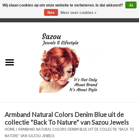
Wij slaan cookies op om onze website te verbeteren. Is dat akkoord?
Ja
Nee
Meer over cookies »
0 Artikelen - €0,00
Home
Just For Her
Just for Him
Kids Only
HORLOGES
Armband Natural Colors Denim Blue uit de
Plus Size Sieraden
collectie "Back To Nature" van Sazou Jewels
HOME
/
ARMBAND NATURAL COLORS DENIM BLUE UIT DE COLLECTIE "BACK TO
Enkelbandjes
NATURE" VAN SAZOU JEWELS