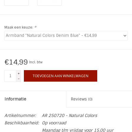
INSPIRATIE
Maak een keuze:
*
SALE
Blog
€14,99
Incl. btw
+
TOEVOEGEN AAN WINKELWAGEN
-
Informatie
Reviews
(0)
Artikelnummer:
AR 250720 - Natural Colors
Beschikbaarheid:
Op voorraad
Maandag t/m vrijdag voor 15.00 uur