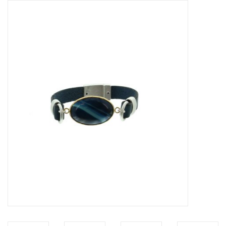
Tassen en meer
Haaraccesoires
Zonnebrillen
Fashion
ON THE BEACH
Charmin*s
Ohlala Jewels
LIFESTYLE PRODUCTEN