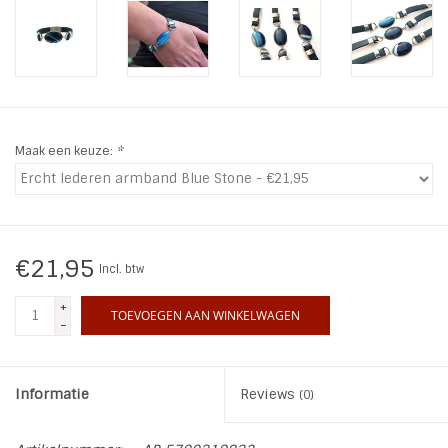
INSPIRATIE
SALE
Maak een keuze:
*
Blog
€21,95
Incl. btw
+
TOEVOEGEN AAN WINKELWAGEN
-
Informatie
Reviews
(0)