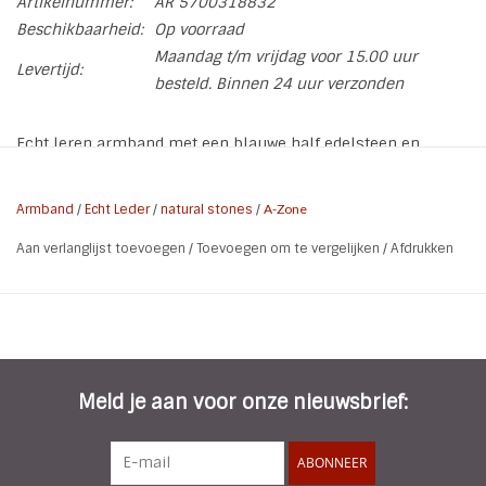
Artikelnummer:
AR 5700318832
Beschikbaarheid:
Op voorraad
Maandag t/m vrijdag voor 15.00 uur
Levertijd:
besteld. Binnen 24 uur verzonden
Echt leren armband met een blauwe half edelsteen en
magneetsluiting. Het kan zijn dat de kleur van de steen
afwijkt van de foto. Dit komt door de natuurlijke materialen
Armband
/
Echt Leder
/
natural stones
/
A-Zone
die zijn gebruikt.
Aan verlanglijst toevoegen
/
Toevoegen om te vergelijken
/
Afdrukken
* Materiaal: Echt Leer | Metaal | Natuursteen (half edelsteen)
* Lengte: 19 cm
* Grootte steen: 3 x 2 cm
* Breedte band: 1 cm
* Kleur: Blauw - Zilver
* Kenmerken: Magneetsluiting | Nikkelvrij
Meld je aan voor onze nieuwsbrief:
* Gewicht: 23 gram
ABONNEER