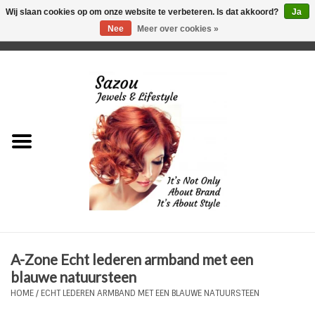
Wij slaan cookies op om onze website te verbeteren. Is dat akkoord?
Ja
Nee
Meer over cookies »
0 Artikelen - €0,00
Home
Just For Her
Just for Him
Kids Only
HORLOGES
A-Zone Echt lederen armband met een
Plus Size Sieraden
blauwe natuursteen
HOME
/
ECHT LEDEREN ARMBAND MET EEN BLAUWE NATUURSTEEN
Enkelbandjes