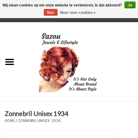
Wij slaan cookies op om onze website te verbeteren. Is dat akkoord?
Ja
Nee
Meer over cookies »
0 Artikelen - €0,00
Home
Just For Her
Just for Him
Kids Only
HORLOGES
Zonnebril Unisex 1934
Plus Size Sieraden
HOME
/
ZONNEBRIL UNISEX 1934
Enkelbandjes