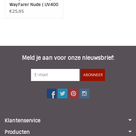
WayFarer Nude | UV400
| Unisex
€25,95
Meld je aan voor onze nieuwsbrief:
ABONNEER
Klantenservice
Producten