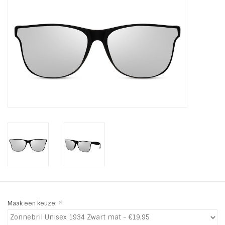
Tassen en meer
Haaraccesoires
Zonnebrillen
Fashion
ON THE BEACH
Charmin*s
Ohlala Jewels
Maak een keuze:
*
LIFESTYLE PRODUCTEN