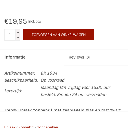
INSPIRATIE
€19,95
Incl. btw
SALE
+
TOEVOEGEN AAN WINKELWAGEN
-
Blog
Informatie
Reviews
(0)
Artikelnummer:
BR 1934
Beschikbaarheid:
Op voorraad
Maandag t/m vrijdag voor 15.00 uur
Levertijd:
besteld. Binnen 24 uur verzonden
Trendy Unisex zonnebril met gespiegeld glas en mat zwart
montuur
De zonnebril wordt geleverd met een beschermhoes,
Unisex
/
Zonnebril
/
zonnebrillen