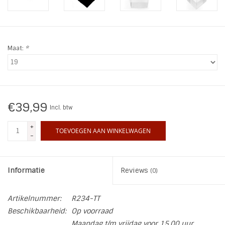
INSPIRATIE
Maat:
*
SALE
Blog
€39,99
Incl. btw
+
TOEVOEGEN AAN WINKELWAGEN
-
Informatie
Reviews
(0)
Artikelnummer:
R234-TT
Beschikbaarheid:
Op voorraad
Maandag t/m vrijdag voor 15.00 uur