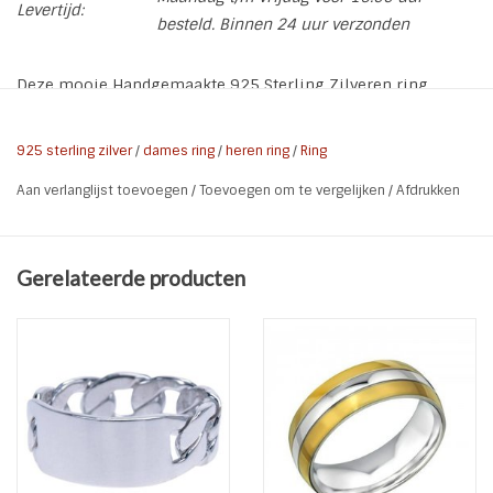
Levertijd:
besteld. Binnen 24 uur verzonden
Deze mooie Handgemaakte 925 Sterling Zilveren ring
Double Braided, bestaat uit een dubbeldraadse vlecht en is
6 mm breed. Deze ring wordt zowel door dames als heren
925 sterling zilver
/
dames ring
/
heren ring
/
Ring
gedragen.
Aan verlanglijst toevoegen
/
Toevoegen om te vergelijken
/
Afdrukken
* Maat: Kies maat
* Materiaal: 925 Sterling Zilver
* Breedte ring: 6 mm
Gerelateerde producten