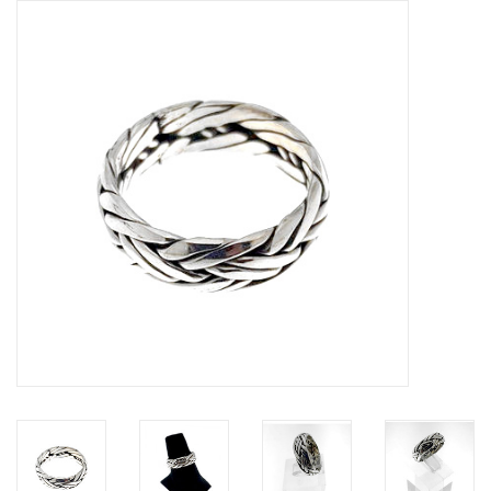
Tassen en meer
Haaraccesoires
Zonnebrillen
Fashion
ON THE BEACH
Charmin*s
Ohlala Jewels
LIFESTYLE PRODUCTEN