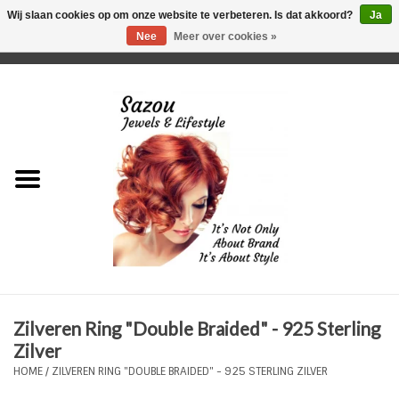
Wij slaan cookies op om onze website te verbeteren. Is dat akkoord?
Ja
Nee
Meer over cookies »
0 Artikelen - €0,00
Home
Just For Her
Just for Him
Kids Only
HORLOGES
Zilveren Ring "Double Braided" - 925 Sterling
Plus Size Sieraden
Zilver
HOME
/
ZILVEREN RING "DOUBLE BRAIDED" - 925 STERLING ZILVER
Enkelbandjes