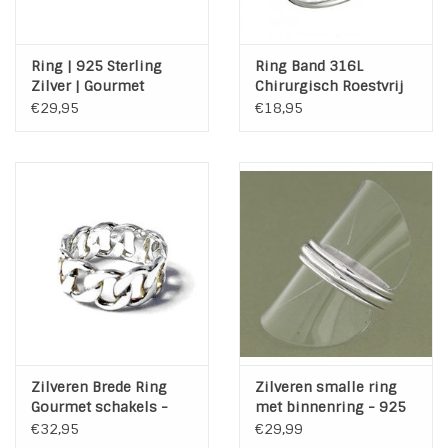
Ring | 925 Sterling
Ring Band 316L
Zilver | Gourmet
Chirurgisch Roestvrij
staal
€29,95
€18,95
Zilveren Brede Ring
Zilveren smalle ring
Gourmet schakels -
met binnenring - 925
925 Sterling Zilver
Sterling Zilver
€32,95
€29,99