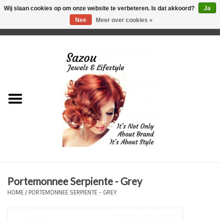
Wij slaan cookies op om onze website te verbeteren. Is dat akkoord?
Ja
Nee
Meer over cookies »
0 Artikelen - €0,00
Home
Just For Her
Just for Him
Kids Only
HORLOGES
Portemonnee Serpiente - Grey
Plus Size Sieraden
HOME
/
PORTEMONNEE SERPIENTE - GREY
Enkelbandjes