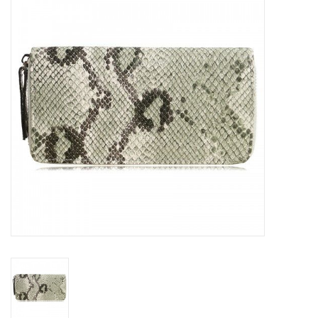
Tassen en meer
Haaraccesoires
Zonnebrillen
Fashion
ON THE BEACH
Charmin*s
Ohlala Jewels
LIFESTYLE PRODUCTEN