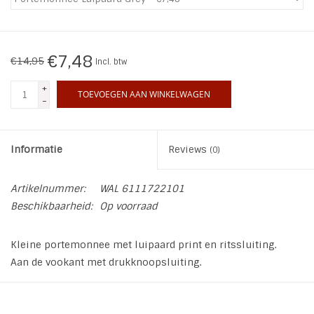
INSPIRATIE
€7,48
€14,95
Incl. btw
SALE
+
TOEVOEGEN AAN WINKELWAGEN
-
Blog
Informatie
Reviews
(0)
Artikelnummer:
WAL 6111722101
Beschikbaarheid:
Op voorraad
Kleine portemonnee met luipaard print en ritssluiting.
Aan de vookant met drukknoopsluiting.
Formaat: 13 x 9.5cm
Materiaal: PU，polyester, metal.