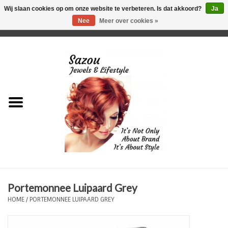
Wij slaan cookies op om onze website te verbeteren. Is dat akkoord?
Ja
Nee
Meer over cookies »
0 Artikelen - €0,00
Home
Just For Her
Just for Him
Kids Only
HORLOGES
Portemonnee Luipaard Grey
Plus Size Sieraden
HOME
/
PORTEMONNEE LUIPAARD GREY
Enkelbandjes