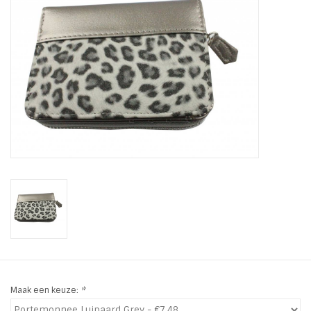
Tassen en meer
Haaraccesoires
Zonnebrillen
Fashion
ON THE BEACH
Charmin*s
Ohlala Jewels
Maak een keuze:
*
LIFESTYLE PRODUCTEN