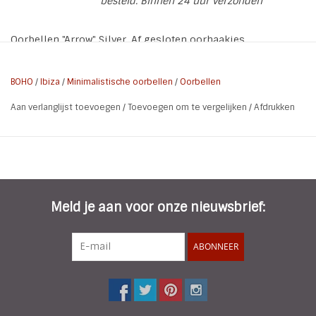
besteld. Binnen 24 uur verzonden
Oorbellen "Arrow" Silver. Af gesloten oorhaakjes
* Soort: Oorhnagers met Pijl
BOHO
/
Ibiza
/
Minimalistische oorbellen
/
Oorbellen
* Breedte: 1,6 cm
Aan verlanglijst toevoegen
/
Toevoegen om te vergelijken
/
Afdrukken
* Lengte: 5,5 cm
* Nikkelvrij
Meld je aan voor onze nieuwsbrief:
ABONNEER