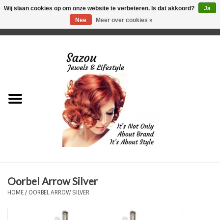
Wij slaan cookies op om onze website te verbeteren. Is dat akkoord?
Ja
Nee
Meer over cookies »
0 Artikelen - €0,00
Home
Just For Her
Just for Him
Kids Only
HORLOGES
Oorbel Arrow Silver
Plus Size Sieraden
HOME
/
OORBEL ARROW SILVER
Enkelbandjes