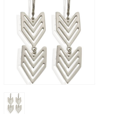
Tassen en meer
Haaraccesoires
Zonnebrillen
Fashion
ON THE BEACH
Charmin*s
Ohlala Jewels
LIFESTYLE PRODUCTEN