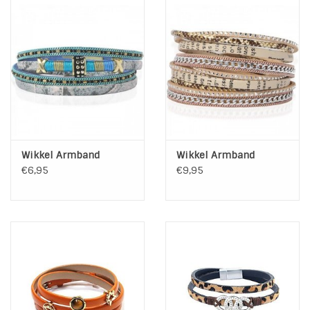
Lengte:
38,5 cm
Breedte
0,5 cm
band:
Grootte 3
2,5 x 1,3 cm
ringen
Sluiting:
Magneet sluiting
Materiaal:
Leer l Metaal legering l Tassel
Wikkel Armband
Wikkel Armband
€6,95
€9,95