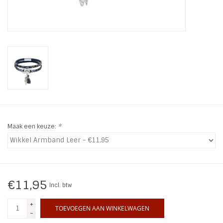
INSPIRATIE
SALE
Blog
Maak een keuze:
*
€11,95
Incl. btw
+
TOEVOEGEN AAN WINKELWAGEN
-