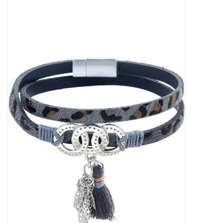
Tassen en meer
Haaraccesoires
Zonnebrillen
Fashion
ON THE BEACH
Charmin*s
Ohlala Jewels
LIFESTYLE PRODUCTEN