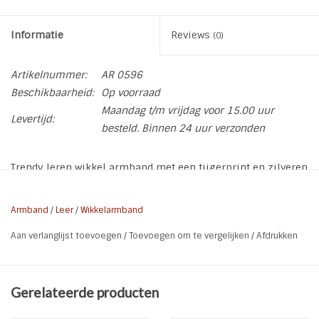
Informatie
Reviews
(0)
Artikelnummer:
AR 0596
Beschikbaarheid:
Op voorraad
Maandag t/m vrijdag voor 15.00 uur
Levertijd:
besteld. Binnen 24 uur verzonden
Trendy leren wikkel armband met een tijgerprint en zilveren
beads en een tassel. De armband heeft een
magneetsluiting.
Armband
/
Leer
/
Wikkelarmband
Meet je pols op en tel daar minimaal 1,5 cm bij op. Dat is
Aan verlanglijst toevoegen
/
Toevoegen om te vergelijken
/
Afdrukken
de armband lengte die je minimaal nodig hebt. Dit is ook
afhankelijk wat je prettig vind (los of strak)
Gerelateerde producten
Soort:
Wikkel armband
Kleur:
Grijs l Zwart l Bruin l Zilver