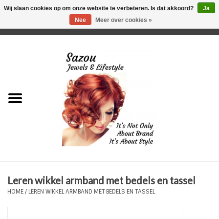
Wij slaan cookies op om onze website te verbeteren. Is dat akkoord?
Ja
Nee
Meer over cookies »
0 Artikelen - €0,00
Home
Just For Her
Just for Him
Kids Only
HORLOGES
Leren wikkel armband met bedels en tassel
Plus Size Sieraden
HOME
/
LEREN WIKKEL ARMBAND MET BEDELS EN TASSEL
Enkelbandjes