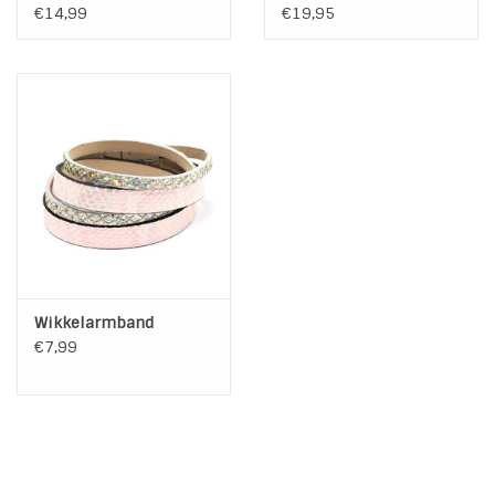
White | Gold
met Stainless Steel
€14,99
€19,95
elementen Black
Wikkelarmband
€7,99