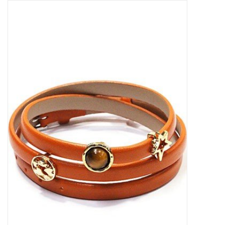
Tassen en meer
Haaraccesoires
Zonnebrillen
Fashion
ON THE BEACH
Charmin*s
Ohlala Jewels
LIFESTYLE PRODUCTEN