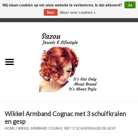
Wij slaan cookies op om onze website te verbeteren. Is dat akkoord?
Ja
Nee
Meer over cookies »
0 Artikelen - €0,00
Home
Just For Her
Just for Him
Kids Only
HORLOGES
Wikkel Armband Cognac met 3 schuifkralen
Plus Size Sieraden
en gesp
HOME
/
WIKKEL ARMBAND COGNAC MET 3 SCHUIFKRALEN EN GESP
Enkelbandjes