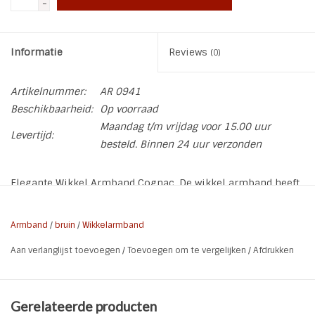
-
Informatie
Reviews
(0)
Artikelnummer:
AR 0941
Beschikbaarheid:
Op voorraad
Maandag t/m vrijdag voor 15.00 uur
Levertijd:
besteld. Binnen 24 uur verzonden
Elegante Wikkel Armband Cognac. De wikkel armband heeft
3 gouden schuifkralen en een gesp als sluiting. De
armband is op verschillende maten af te stellen door de
Armband
/
bruin
/
Wikkelarmband
gaatjes en de gesp.
Aan verlanglijst toevoegen
/
Toevoegen om te vergelijken
/
Afdrukken
Soort:
Wikkel armband
Kleur:
Cognac l Goud l Tijgeroog
Gerelateerde producten
Lengte:
60 cm