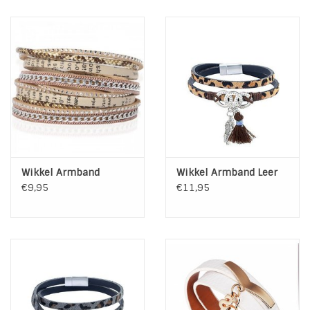
Breedte
0,5 cm
leerband:
Grootte schuif
1 x 1 cm
beads:
Sluiting:
Gesp
Materiaal:
PU leer l Metaal legering l Tijgeroog
Wikkel Armband
Wikkel Armband Leer
€9,95
€11,95