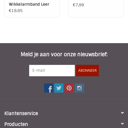
Wikkelarmband Leer
€7,99
met Stainless Steel
€19,95
elementen Black
Meld je aan voor onze nieuwsbrief:
ABONNEER
Klantenservice
Producten