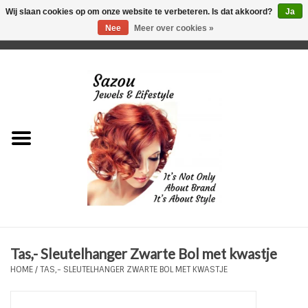
Wij slaan cookies op om onze website te verbeteren. Is dat akkoord?
Ja
Nee
Meer over cookies »
0 Artikelen - €0,00
Home
Just For Her
Just for Him
Kids Only
HORLOGES
Tas,- Sleutelhanger Zwarte Bol met kwastje
Plus Size Sieraden
HOME
/
TAS,- SLEUTELHANGER ZWARTE BOL MET KWASTJE
Enkelbandjes