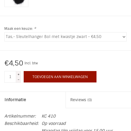
INSPIRATIE
SALE
Maak een keuze:
*
Blog
€4,50
Incl. btw
+
TOEVOEGEN AAN WINKELWAGEN
-
Informatie
Reviews
(0)
Artikelnummer:
KC 410
Beschikbaarheid:
Op voorraad
Maandag t/m vrijdag voor 15.00 uur