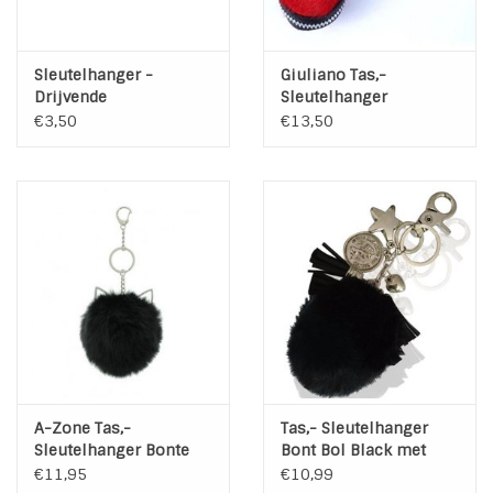
Sleutelhanger -
Giuliano Tas,-
Drijvende
Sleutelhanger
sleutelhanger
druppelvorm Rood
€3,50
€13,50
A-Zone Tas,-
Tas,- Sleutelhanger
Sleutelhanger Bonte
Bont Bol Black met
Poes
Bedels
€11,95
€10,99