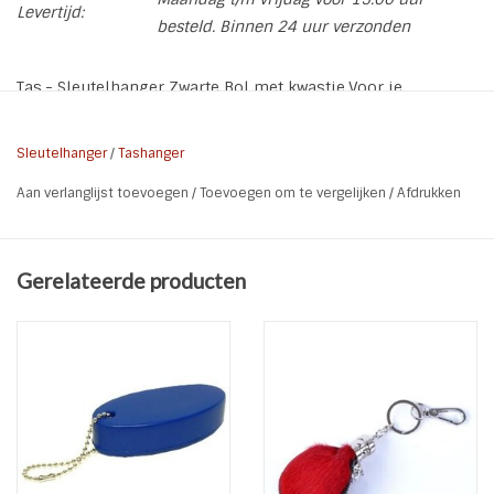
Levertijd:
besteld. Binnen 24 uur verzonden
Tas,- Sleutelhanger Zwarte Bol met kwastje.Voor je
sleutelbos of om aan je tas te hangen
* Kleur: Zwart
Sleutelhanger
/
Tashanger
* Lengte: 17 cm (totaal)
Aan verlanglijst toevoegen
/
Toevoegen om te vergelijken
/
Afdrukken
* Doorsnee Bol: 8,5 cm
Gerelateerde producten