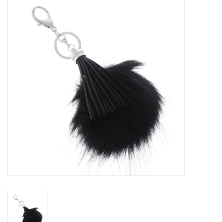
Tassen en meer
Haaraccesoires
Zonnebrillen
Fashion
ON THE BEACH
Charmin*s
Ohlala Jewels
LIFESTYLE PRODUCTEN