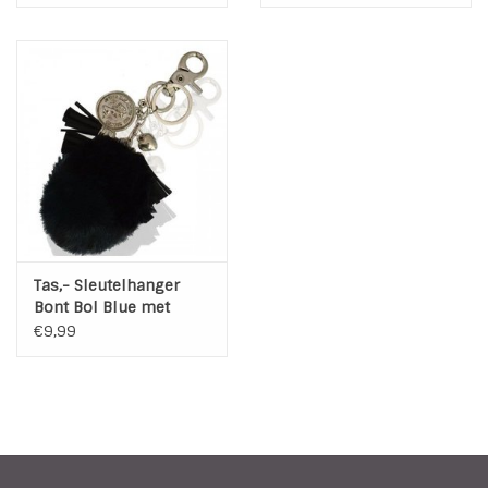
Tas,- Sleutelhanger
Bont Bol Blue met
Bedels
€9,99