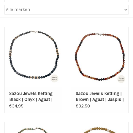
Tassen en meer
Haaraccesoires
Zonnebrillen
Fashion
ON THE BEACH
Sazou Jewels Ketting
Sazou Jewels Ketting |
Charmin*s
Black | Onyx | Agaat |
Brown | Agaat | Jaspis |
Kokos | Lava | Steel
Lava | Steel
€34,95
€32,50
Ohlala Jewels
LIFESTYLE PRODUCTEN