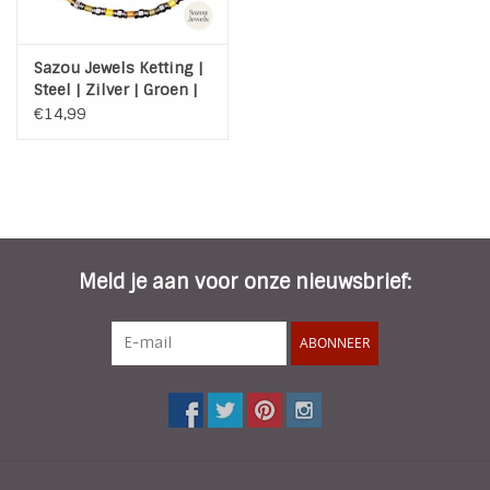
Sazou Jewels Ketting |
Steel | Zilver | Groen |
Oker | Bruin
€14,99
Meld je aan voor onze nieuwsbrief:
ABONNEER