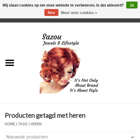
Wij slaan cookies op om onze website te verbeteren. Is dat akkoord?
Ja
Nee
Meer over cookies »
0 Artikelen - €0,00
Home
Just For Her
Just for Him
Kids Only
HORLOGES
Producten getagd met heren
Plus Size Sieraden
HOME
/
TAGS
/
HEREN
Enkelbandjes