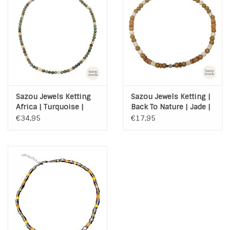
INSPIRATIE
SALE
Blog
Sazou Jewels Ketting
Sazou Jewels Ketting |
Africa | Turquoise |
Back To Nature | Jade |
Bone | Kokos | Steel
Hematiet | Kokos |
€34,95
€17,95
Schelp | Hout