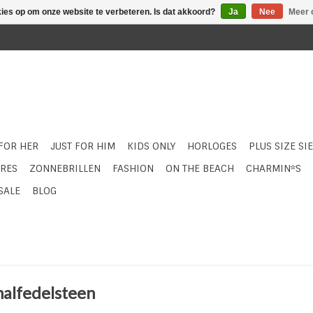
kies op om onze website te verbeteren. Is dat akkoord?
Ja
Nee
Meer 
 FOR HER
JUST FOR HIM
KIDS ONLY
HORLOGES
PLUS SIZE SI
RES
ZONNEBRILLEN
FASHION
ON THE BEACH
CHARMIN*S
SALE
BLOG
halfedelsteen