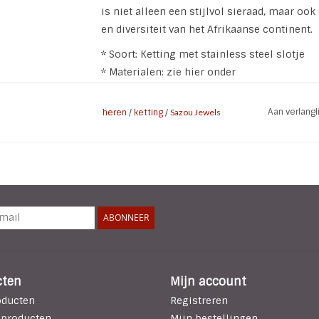
is niet alleen een stijlvol sieraad, maar o
en diversiteit van het Afrikaanse continent.
* Soort: Ketting met stainless steel slotje
* Materialen: zie hier onder
* Lengte ketting: 73 cm
* Grootte kralen: 8 mm
Aan verlang
heren
/
ketting
/
Sazou Jewels
* Gewicht: 70 gram
De ketting is samengesteld uit verschillend
Afrikaans Turquoise: Een halfedelsteen d
blauwe tinten en aardse uitstraling, de unie
eraan wordt toegekend.
ABONNEER
Bone: Voor een natuurlijke, authentieke u
ambachten en technieken.
Kokos: geeft de ketting een tropisch en 
Stainless Steel: biedt een moderne en d
cten
Mijn account
oducten
Registreren
 producten
Mijn bestellingen