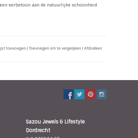
ok een eerbetoon aan de natuurlijke schoonheid
lijst toevoegen
/
Toevoegen om te vergelijken
/
Afdrukken
e elementen:
ie bekend staat om zijn opvallende diepe groen
ke schoonheid en de spirituele betekenis die
itstraling. Een eerbetoon aan traditionele
organisch gevoel.
uurzame touch.
Sazou Jewels & Lifestyle
Dordrecht