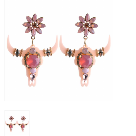
Tassen en meer
Haaraccesoires
Zonnebrillen
Fashion
ON THE BEACH
Charmin*s
Ohlala Jewels
LIFESTYLE PRODUCTEN