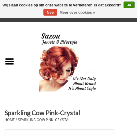
Wij slaan cookies op om onze website te verbeteren. Is dat akkoord?
Ja
Nee
Meer over cookies »
0 Artikelen - €0,00
Home
Just For Her
Just for Him
Kids Only
HORLOGES
Sparkling Cow Pink-Crystal
Plus Size Sieraden
HOME
/
SPARKLING COW PINK-CRYSTAL
Enkelbandjes