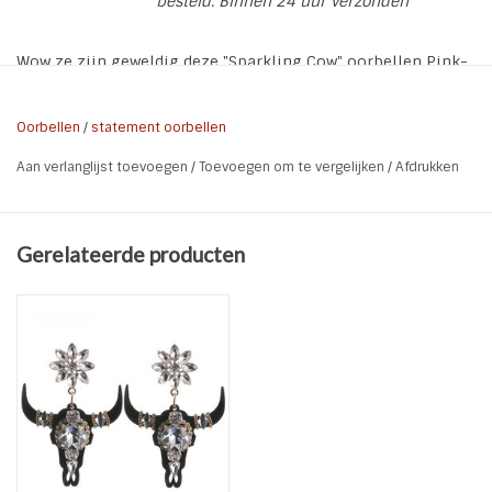
besteld. Binnen 24 uur verzonden
Wow ze zijn geweldig deze "Sparkling Cow" oorbellen Pink-
Crystal
* Kleur: Zacht Roze | Crystal | Gold
Oorbellen
/
statement oorbellen
* Lengte: 6.7 cm
Aan verlanglijst toevoegen
/
Toevoegen om te vergelijken
/
Afdrukken
* Breedte: 4,8 cm
* Materiaal: Hars | Glas | Metaal
* Soort: Oorstekers
Gerelateerde producten
* Nikkel-vrij