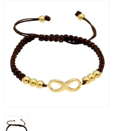
Tassen en meer
Haaraccesoires
Zonnebrillen
Fashion
ON THE BEACH
Charmin*s
Ohlala Jewels
LIFESTYLE PRODUCTEN