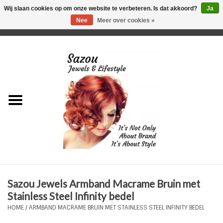
Wij slaan cookies op om onze website te verbeteren. Is dat akkoord?
Ja
Nee
Meer over cookies »
0 Artikelen - €0,00
Home
Just For Her
Just for Him
Kids Only
HORLOGES
Sazou Jewels Armband Macrame Bruin met
Plus Size Sieraden
Stainless Steel Infinity bedel
HOME
/
ARMBAND MACRAME BRUIN MET STAINLESS STEEL INFINITY BEDEL
Enkelbandjes