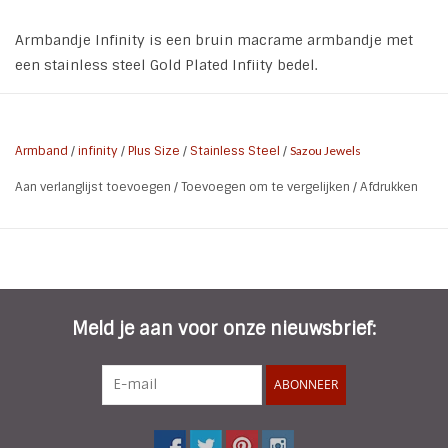
Armbandje Infinity is een bruin macrame armbandje met
een stainless steel Gold Plated Infiity bedel.
* Materiaal armbandje: Nylon
* Materiaal bedel: Stainless Steel 316L Gold Plated
* Kleur: Bruin | Goud
Armband
/
infinity
/
Plus Size
/
Stainless Steel
/
Sazou Jewels
* Sluiting: Trekkoord | verstelbaar
Aan verlanglijst toevoegen
/
Toevoegen om te vergelijken
/
Afdrukken
* Draagte lengte: Verstelbaar (ook geschikt voor de Curvy
Women)
Meld je aan voor onze nieuwsbrief:
ABONNEER