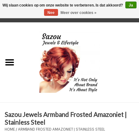
Wij slaan cookies op om onze website te verbeteren. Is dat akkoord?
Ja
Nee
Meer over cookies »
0 Artikelen - €0,00
Home
Just For Her
Just for Him
Kids Only
HORLOGES
Sazou Jewels Armband Frosted Amazoniet |
Plus Size Sieraden
Stainless Steel
HOME
/
ARMBAND FROSTED AMAZONIET | STAINLESS STEEL
Enkelbandjes