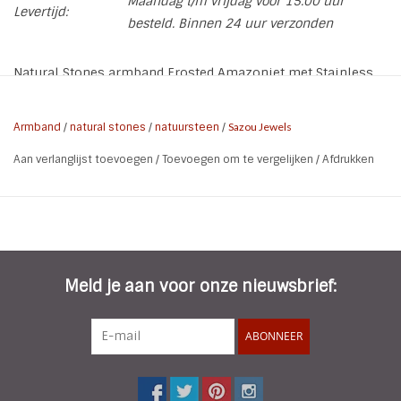
Maandag t/m vrijdag voor 15.00 uur
Levertijd:
besteld. Binnen 24 uur verzonden
Natural Stones armband Frosted Amazoniet met Stainless
Steel tussenkralen made by Sazou
Maat M: Geschikt voor polsmaat 19 Losjes | 20 aansluitend
Armband
/
natural stones
/
natuursteen
/
Sazou Jewels
Aan verlanglijst toevoegen
/
Toevoegen om te vergelijken
/
Afdrukken
* Kleur: Mix van o.a. Zacht groen-blauw, grijs
* Materiaal: Natural Stones Amazoniet Frosted, Stainless
Steel 316L
* Elastisch
* Natural Stones: 10 mm
* Stainless Steel tusssenkralen: 8 mm
Meld je aan voor onze nieuwsbrief:
ABONNEER