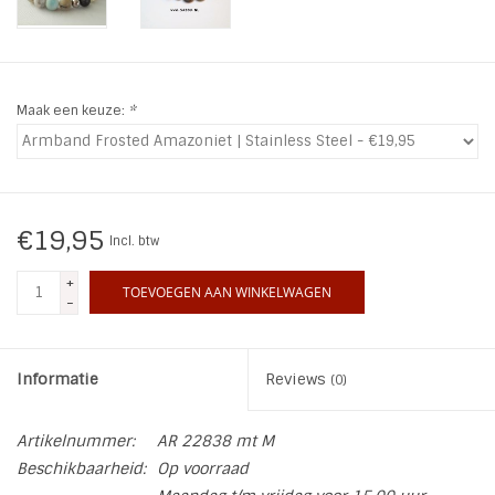
INSPIRATIE
SALE
Maak een keuze:
*
Blog
€19,95
Incl. btw
+
TOEVOEGEN AAN WINKELWAGEN
-
Informatie
Reviews
(0)
Artikelnummer:
AR 22838 mt M
Beschikbaarheid:
Op voorraad