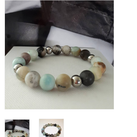
Tassen en meer
Haaraccesoires
Zonnebrillen
Fashion
ON THE BEACH
Charmin*s
Ohlala Jewels
LIFESTYLE PRODUCTEN