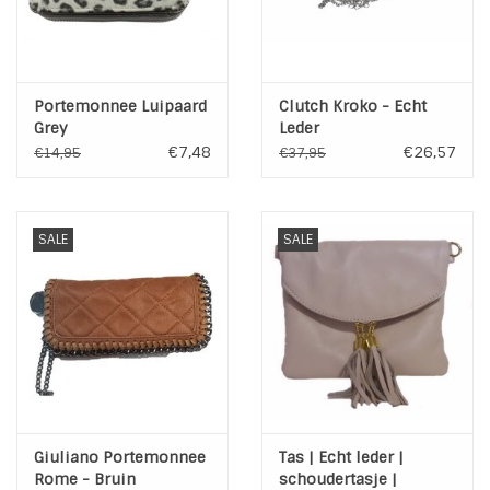
Portemonnee Luipaard
Clutch Kroko - Echt
Grey
Leder
€7,48
€26,57
€14,95
€37,95
SALE
SALE
Giuliano Portemonnee
Tas | Echt leder |
Rome - Bruin
schoudertasje |