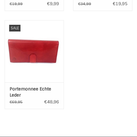
Tassels | Creme
€9,99
€19,95
€19,99
€34,99
SALE
Portemonnee Echte
Leder
€48,96
€69,95