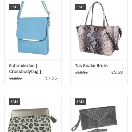
SALE
SALE
INSPIRATIE
SALE
Blog
Schoudertas |
Tas Snake Bruin
Crossbodybag |
€9,58
€19,95
Turquoise Blue
€7,95
€12,95
SALE
SALE