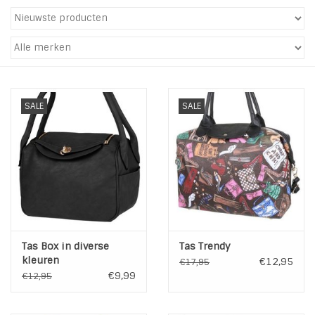
Tassen en meer
Haaraccesoires
SALE
SALE
Zonnebrillen
Fashion
ON THE BEACH
Charmin*s
Tas Box in diverse
Tas Trendy
kleuren
€12,95
€17,95
Ohlala Jewels
€9,99
€12,95
LIFESTYLE PRODUCTEN