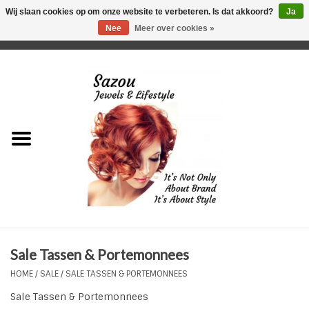
Wij slaan cookies op om onze website te verbeteren. Is dat akkoord?
Ja
Nee
Meer over cookies »
0 Artikelen - €0,00
Home
Just For Her
Just for Him
Kids Only
HORLOGES
Sale Tassen & Portemonnees
Plus Size Sieraden
HOME
/
SALE
/
SALE TASSEN & PORTEMONNEES
Sale Tassen & Portemonnees
Enkelbandjes