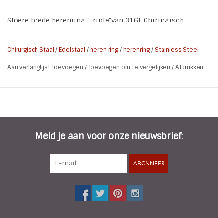
Stoere brede herenring "Triple"van 316L Chirurgisch
Roestvrij Staal
Materiaal:
316L Chirurgisch Roestvrij Staal
Chirurgisch Staal
/
Edelstaal
/
heren ring
/
herenring
/
Stainless Steel
Kleur:
Steel
Aan verlanglijst toevoegen
/
Toevoegen om te vergelijken
/
Afdrukken
Breed:
10 mm
Meld je aan voor onze nieuwsbrief:
ABONNEER