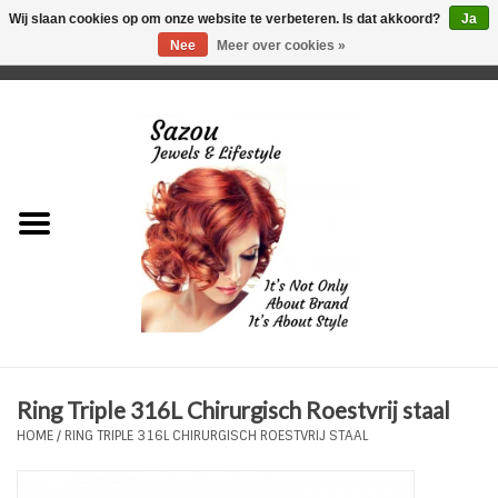
Wij slaan cookies op om onze website te verbeteren. Is dat akkoord?
Ja
Nee
Meer over cookies »
0 Artikelen - €0,00
Home
Just For Her
Just for Him
Kids Only
HORLOGES
Ring Triple 316L Chirurgisch Roestvrij staal
Plus Size Sieraden
HOME
/
RING TRIPLE 316L CHIRURGISCH ROESTVRIJ STAAL
Enkelbandjes