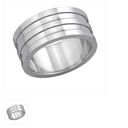
Tassen en meer
Haaraccesoires
Zonnebrillen
Fashion
ON THE BEACH
Charmin*s
Ohlala Jewels
LIFESTYLE PRODUCTEN