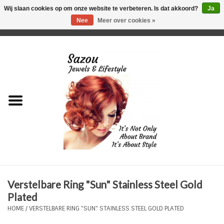
Wij slaan cookies op om onze website te verbeteren. Is dat akkoord?
Ja
Nee
Meer over cookies »
0 Artikelen - €0,00
Home
Just For Her
Just for Him
Kids Only
HORLOGES
Verstelbare Ring "Sun" Stainless Steel Gold
Plus Size Sieraden
Plated
HOME
/
VERSTELBARE RING "SUN" STAINLESS STEEL GOLD PLATED
Enkelbandjes