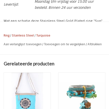
Maandag t/m vrijdag voor 15.00 uur
Levertijd:
besteld. Binnen 24 uur verzonden
Wat een schatje deze Stainless Steel Gold Plated ring "Sun"
met turquoise steen. De ring is verstelbaar.
Ring
/
Stainless Steel
/
Turquoise
* Soort: verstelbare ring
Aan verlanglijst toevoegen
/
Toevoegen om te vergelijken
/
Afdrukken
* Maat: 1 maat - verstelbaar van maat 17 t/m 19
* Materiaal: Stainless Steel Gold Plated l turquoise
* Kleur: Goud l Turquoise
Gerelateerde producten
* Maat Part: 1,5 x 1,5 cm