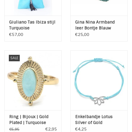
Giuliano Tas Ibiza stijl
Gina Nina Armband
Turquoise
leer Bontje Blauw
Turquoise 0004-001
€57,00
€25,00
SALE
Ring | Bijoux | Gold
Enkelbandje Lotus
Plated | Turquoise
Silver of Gold
€2,95
€4,25
€5,95