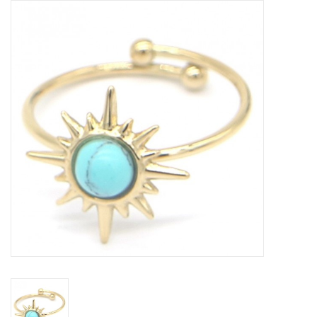
Tassen en meer
Haaraccesoires
Zonnebrillen
Fashion
ON THE BEACH
Charmin*s
Ohlala Jewels
LIFESTYLE PRODUCTEN