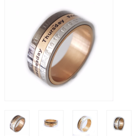
Tassen en meer
Haaraccesoires
Zonnebrillen
Fashion
ON THE BEACH
Charmin*s
Ohlala Jewels
LIFESTYLE PRODUCTEN