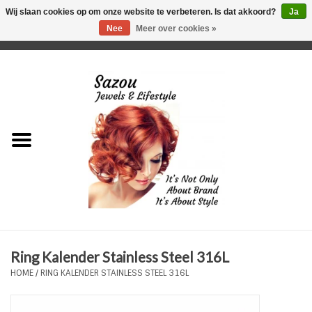
Wij slaan cookies op om onze website te verbeteren. Is dat akkoord?
Ja
Nee
Meer over cookies »
0 Artikelen - €0,00
Home
Just For Her
Just for Him
Kids Only
HORLOGES
Ring Kalender Stainless Steel 316L
Plus Size Sieraden
HOME
/
RING KALENDER STAINLESS STEEL 316L
Enkelbandjes