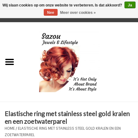
Wij slaan cookies op om onze website te verbeteren. Is dat akkoord?
Ja
Nee
Meer over cookies »
0 Artikelen - €0,00
Home
Just For Her
Just for Him
Kids Only
HORLOGES
Elastische ring met stainless steel gold kralen
Plus Size Sieraden
en een zoetwaterparel
HOME
/
ELASTISCHE RING MET STAINLESS STEEL GOLD KRALEN EN EEN
Enkelbandjes
ZOETWATERPAREL