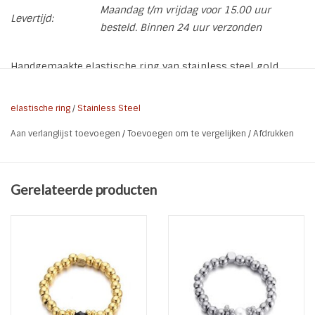
Maandag t/m vrijdag voor 15.00 uur
Levertijd:
besteld. Binnen 24 uur verzonden
Handgemaakte elastische ring van stainless steel gold
plated kralen met een zoetwaterparel. Om het stainless
steel een gouden kleur te geven gaat het in een goud
elastische ring
/
Stainless Steel
kleurig badje met een kleine hoeveelheid 14 of 18 karaat
Aan verlanglijst toevoegen
/
Toevoegen om te vergelijken
/
Afdrukken
goud waardoor er een duurzame kleur ontstaat.
* Soort: Elastische ring
* Materiaal: Stainess Steel gold plated | Zoetwaterparel
Gerelateerde producten
* Kleur: Goud | Wit
* Maat: Onze Size