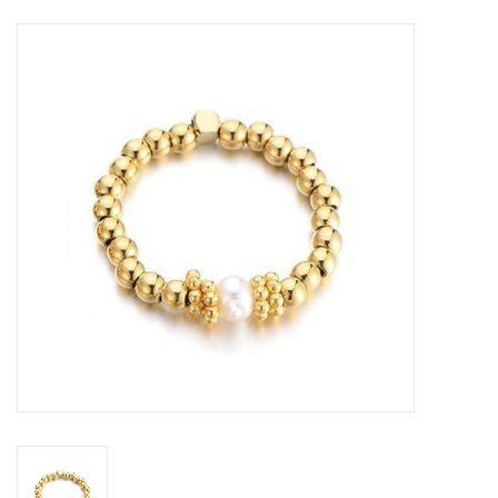
Tassen en meer
Haaraccesoires
Zonnebrillen
Fashion
ON THE BEACH
Charmin*s
Ohlala Jewels
LIFESTYLE PRODUCTEN