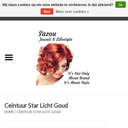
Wij slaan cookies op om onze website te verbeteren. Is dat akkoord?
Ja
Nee
Meer over cookies »
0 Artikelen - €0,00
Home
Just For Her
Just for Him
Kids Only
HORLOGES
Ceintuur Star Licht Goud
Plus Size Sieraden
HOME
/
CEINTUUR STAR LICHT GOUD
Enkelbandjes