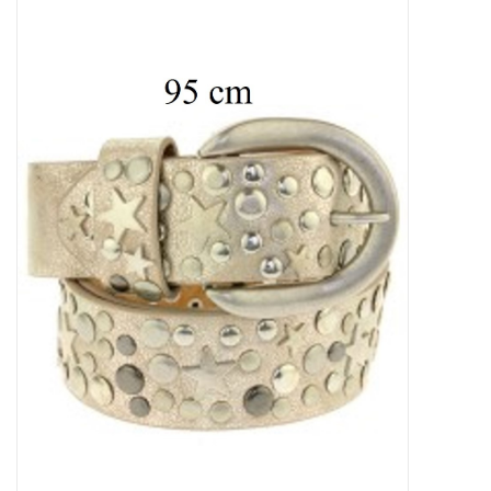
Tassen en meer
Haaraccesoires
Zonnebrillen
Fashion
ON THE BEACH
Charmin*s
Ohlala Jewels
LIFESTYLE PRODUCTEN