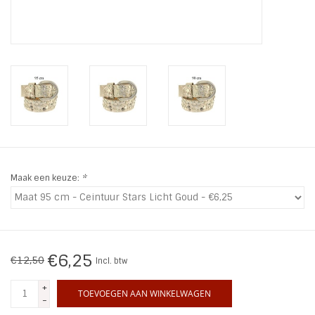
INSPIRATIE
SALE
Blog
Maak een keuze:
*
€6,25
€12,50
Incl. btw
+
TOEVOEGEN AAN WINKELWAGEN
-