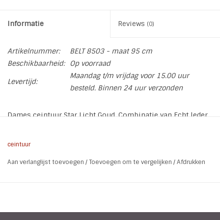
Informatie
Reviews
(0)
Artikelnummer:
BELT 8503 - maat 95 cm
Beschikbaarheid:
Op voorraad
Maandag t/m vrijdag voor 15.00 uur
Levertijd:
besteld. Binnen 24 uur verzonden
Dames ceintuur Star Licht Goud. Combinatie van Echt leder
en hoogwaardig PU. De ceintuur is versierd met studs en
sterren
ceintuur
* Breedte 3,6 cm
Aan verlanglijst toevoegen
/
Toevoegen om te vergelijken
/
Afdrukken
* Lengte: Maak uw keuze 90 of 95 cm
* Materiaal is een combinatie van echt leder en PU