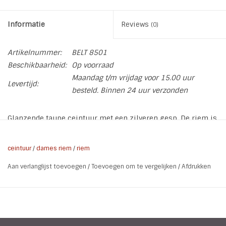
Informatie
Reviews
(0)
Artikelnummer:
BELT 8501
Beschikbaarheid:
Op voorraad
Maandag t/m vrijdag voor 15.00 uur
Levertijd:
besteld. Binnen 24 uur verzonden
Glanzende taupe ceintuur met een zilveren gesp. De riem is
zelf op maat te maken met een kliksysteem.
* Kleur: Taupe
ceintuur
/
dames riem
/
riem
* Breedte: 2 cm
Aan verlanglijst toevoegen
/
Toevoegen om te vergelijken
/
Afdrukken
* Materiaal: PU
* Totale lengte: 113 cm, inclusief gesp