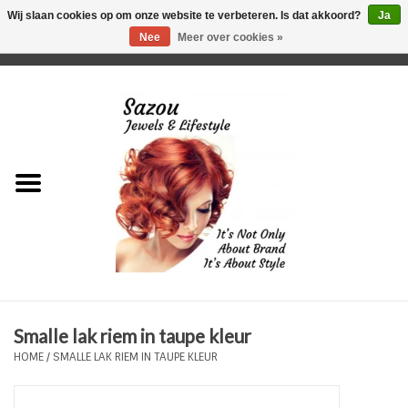
Wij slaan cookies op om onze website te verbeteren. Is dat akkoord?
Ja
Nee
Meer over cookies »
0 Artikelen - €0,00
Home
Just For Her
Just for Him
Kids Only
HORLOGES
Smalle lak riem in taupe kleur
Plus Size Sieraden
HOME
/
SMALLE LAK RIEM IN TAUPE KLEUR
Enkelbandjes