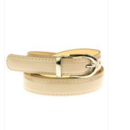
Tassen en meer
Haaraccesoires
Zonnebrillen
Fashion
ON THE BEACH
Charmin*s
Ohlala Jewels
LIFESTYLE PRODUCTEN