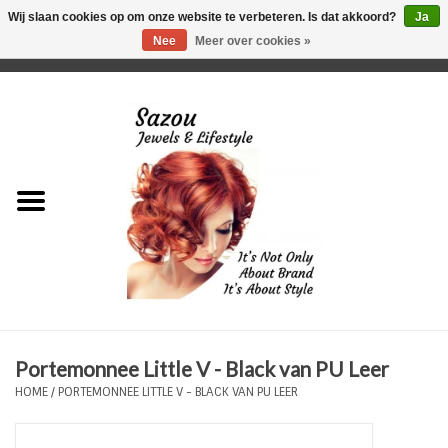
Wij slaan cookies op om onze website te verbeteren. Is dat akkoord?
Ja
Nee
Meer over cookies »
0 Artikelen - €0,00
Home
Just For Her
Just for Him
Kids Only
HORLOGES
Portemonnee Little V - Black van PU Leer
Plus Size Sieraden
HOME
/
PORTEMONNEE LITTLE V - BLACK VAN PU LEER
Enkelbandjes