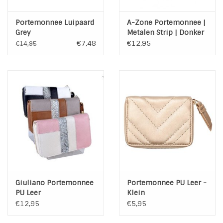
Portemonnee Luipaard
A-Zone Portemonnee |
Grey
Metalen Strip | Donker
Taupe
€7,48
€12,95
€14,95
Giuliano Portemonnee
Portemonnee PU Leer -
PU Leer
Klein
€12,95
€5,95