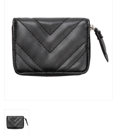
Tassen en meer
Haaraccesoires
Zonnebrillen
Fashion
ON THE BEACH
Charmin*s
Ohlala Jewels
LIFESTYLE PRODUCTEN