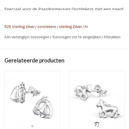
Speciaal voor de Paardenmeisjes Oorstekers met een paard
van 925 Sterling Zilver
De oorbellen worden geleverd op een oorbellen kaartje met
925 sterling zilver
/
oorstekers
/
sterling Zilver
/
PJ
de tekst "Hello Beautiful"
Aan verlanglijst toevoegen
/
Toevoegen om te vergelijken
/
Afdrukken
Materiaal:
925 Sterling Zilver
Afwerking:
E-coat
Gerelateerde producten
Kleur:
Zilver
Part
8 x 9 mm
grootte: