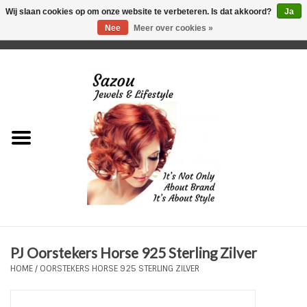
Wij slaan cookies op om onze website te verbeteren. Is dat akkoord?
Ja
Nee
Meer over cookies »
0 Artikelen - €0,00
Home
Just For Her
Just for Him
Kids Only
HORLOGES
PJ Oorstekers Horse 925 Sterling Zilver
Plus Size Sieraden
HOME
/
OORSTEKERS HORSE 925 STERLING ZILVER
Enkelbandjes