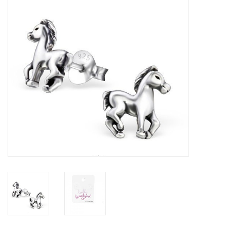
Tassen en meer
Haaraccesoires
Zonnebrillen
Fashion
ON THE BEACH
Charmin*s
Ohlala Jewels
LIFESTYLE PRODUCTEN