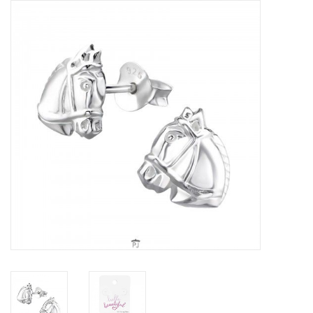
Tassen en meer
Haaraccesoires
Zonnebrillen
Fashion
ON THE BEACH
Charmin*s
Ohlala Jewels
LIFESTYLE PRODUCTEN