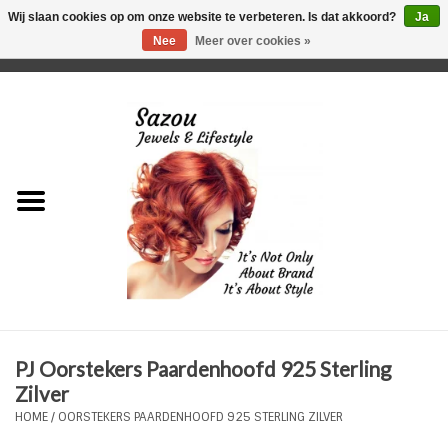
Wij slaan cookies op om onze website te verbeteren. Is dat akkoord?
Ja
Nee
Meer over cookies »
0 Artikelen - €0,00
Home
Just For Her
Just for Him
Kids Only
HORLOGES
PJ Oorstekers Paardenhoofd 925 Sterling
Plus Size Sieraden
Zilver
HOME
/
OORSTEKERS PAARDENHOOFD 925 STERLING ZILVER
Enkelbandjes