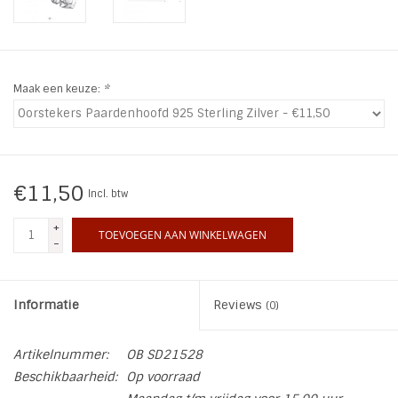
INSPIRATIE
SALE
Maak een keuze:
*
Blog
€11,50
Incl. btw
+
TOEVOEGEN AAN WINKELWAGEN
-
Informatie
Reviews
(0)
Artikelnummer:
OB SD21528
Beschikbaarheid:
Op voorraad