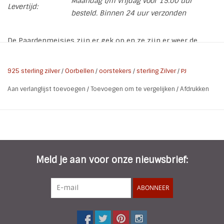
Maandag t/m vrijdag voor 15.00 uur
Levertijd:
besteld. Binnen 24 uur verzonden
De Paardenmeisjes zijn er gek op en ze zijn er weer de
oorstekers met een Paardenhoofd van 925 Sterling Zilver.
De oorbellen worden geleverd op een leuk kaartje met de
925 sterling zilver
/
Oorbellen
/
oorstekers
/
sterling Zilver
/
PJ
tekst "Hello Beautiful"
Aan verlanglijst toevoegen
/
Toevoegen om te vergelijken
/
Afdrukken
925 Sterling
Materiaal:
Zilver
Kleur:
Zilver
Afwerking::
E-coat
Part grootte:
8 x 8 mm
Meld je aan voor onze nieuwsbrief:
ABONNEER