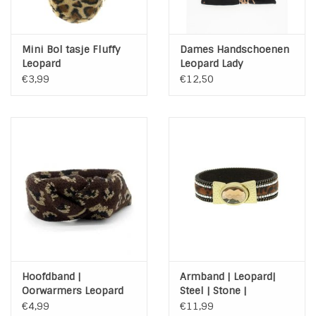
Mini Bol tasje Fluffy
Dames Handschoenen
Leopard
Leopard Lady
€3,99
€12,50
Hoofdband |
Armband | Leopard|
Oorwarmers Leopard
Steel | Stone |
Dark Brown | M015
Bruingoud
€4,99
€11,99