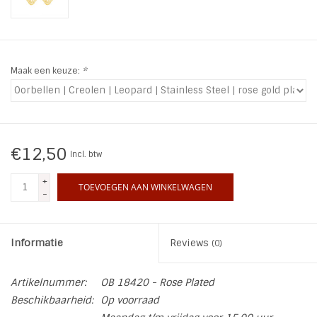
INSPIRATIE
SALE
Maak een keuze:
*
Blog
€12,50
Incl. btw
+
TOEVOEGEN AAN WINKELWAGEN
-
Informatie
Reviews
(0)
Artikelnummer:
OB 18420 - Rose Plated
Beschikbaarheid:
Op voorraad