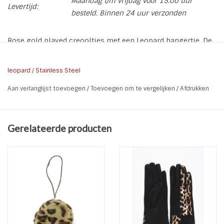
Maandag t/m vrijdag voor 15.00 uur
Levertijd:
besteld. Binnen 24 uur verzonden
Rose gold played creooltjes met een Leopard hangertje. De
oorbellen zijn van Stainless Steel en rose-gold plated.
* Soort: Creolen met hangertje
leopard
/
Stainless Steel
* Materiaal: Stainless Steel | rose gold plated
Aan verlanglijst toevoegen
/
Toevoegen om te vergelijken
/
Afdrukken
* Kleur: Rose-goud
* Maat totaal: 2,5 x 1 cm
Gerelateerde producten