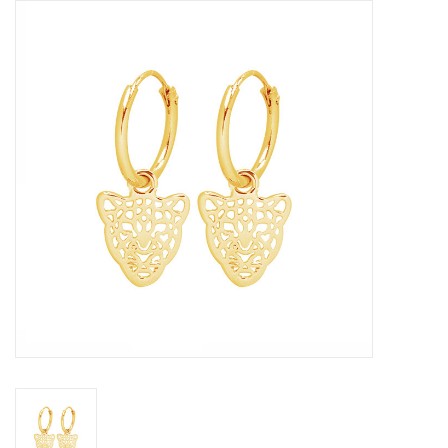
Tassen en meer
Haaraccesoires
Zonnebrillen
Fashion
ON THE BEACH
Charmin*s
Ohlala Jewels
LIFESTYLE PRODUCTEN