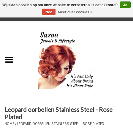
Wij slaan cookies op om onze website te verbeteren. Is dat akkoord?
Ja
Nee
Meer over cookies »
0 Artikelen - €0,00
Home
Just For Her
Just for Him
Kids Only
HORLOGES
Leopard oorbellen Stainless Steel - Rose
Plus Size Sieraden
Plated
HOME
/
LEOPARD OORBELLEN STAINLESS STEEL - ROSE PLATED
Enkelbandjes