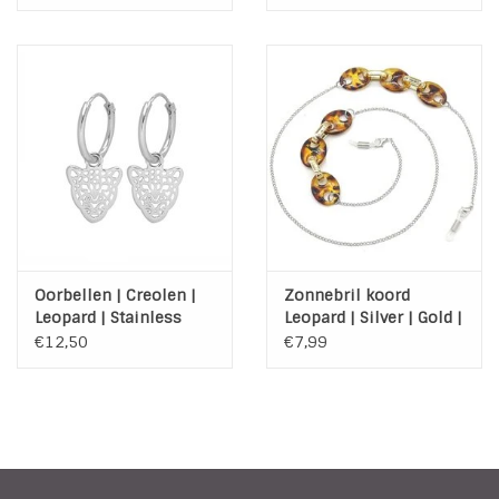
Oorbellen | Creolen |
Zonnebril koord
Leopard | Stainless
Leopard | Silver | Gold |
Steel | zilver plated
Brown
€12,50
€7,99